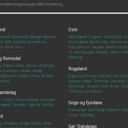
 medlemsorganisasjon eller trosretning.
and
Oslo
stevoll
Austrheim
Bergen
Nesttun
Alna
Bjerke
Frogner
Gamle Oslo
Gr
ne
Fjell
Isdalstø
Kvinnherad
Grünerløkka
Nordre Aker
Nordstran
Os
Stord
Voss
Oslo sentrum
Sagene
Søndre Nords
St. Hanshaugen
Stovner
Ullern
Vest
Østensjø
g Romsdal
g
Fræna
Giske
Haram
Brattvåg
Rogaland
ristiansund
Molde
Skodje
Sykkylven
Ulstein
Volda
Ørskog
Eigersund
Finnøy
Gjesdal
Hå
Haug
esund
Karmøy
Klepp
Rennesøy
Sandnes
Stavanger
Strand
Time
Bryne
Tys
Varhaug
Vindafjord
røndelag
r
Frosta
Grong
Inderøy
Levanger
Sogn og fjordane
Nærøy
Steinkjer
Stjørdal
Verdal
Bremanger
Eid
Førde
Gloppen
Hyll
Luster
Sogndal
nd
g
Andenes
Andøy
Bardu
Bodø
Sør-Trøndelag