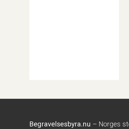
Begravelsesbyra.nu
– Norges st