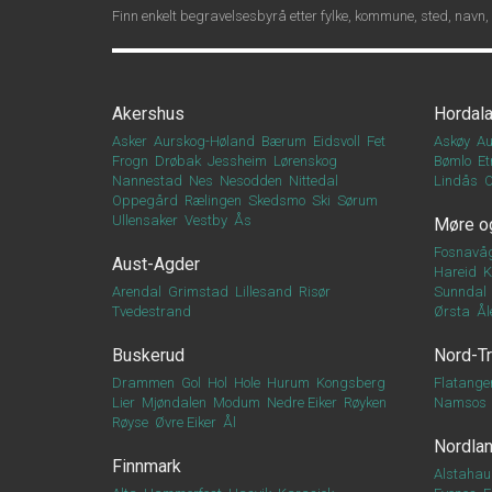
Finn enkelt begravelsesbyrå etter fylke, kommune, sted, navn,
Akershus
Hordal
Asker
Aurskog-Høland
Bærum
Eidsvoll
Fet
Askøy
Au
Frogn
Drøbak
Jessheim
Lørenskog
Bømlo
Et
Nannestad
Nes
Nesodden
Nittedal
Lindås
Oppegård
Rælingen
Skedsmo
Ski
Sørum
Ullensaker
Vestby
Ås
Møre o
Fosnavå
Aust-Agder
Hareid
K
Arendal
Grimstad
Lillesand
Risør
Sunndal
Tvedestrand
Ørsta
Ål
Buskerud
Nord-T
Drammen
Gol
Hol
Hole
Hurum
Kongsberg
Flatange
Lier
Mjøndalen
Modum
Nedre Eiker
Røyken
Namsos
Røyse
Øvre Eiker
Ål
Nordla
Finnmark
Alstahau