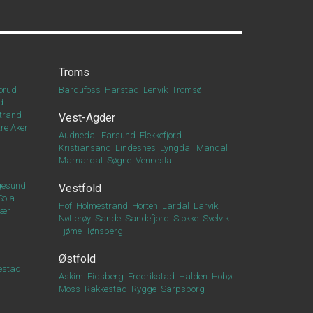
Troms
orud
Bardufoss
Harstad
Lenvik
Tromsø
d
trand
Vest-Agder
re Aker
Audnedal
Farsund
Flekkefjord
Kristiansand
Lindesnes
Lyngdal
Mandal
Marnardal
Søgne
Vennesla
esund
Vestfold
Sola
Hof
Holmestrand
Horten
Lardal
Larvik
vær
Nøtterøy
Sande
Sandefjord
Stokke
Svelvik
Tjøme
Tønsberg
Østfold
estad
Askim
Eidsberg
Fredrikstad
Halden
Hobøl
Moss
Rakkestad
Rygge
Sarpsborg