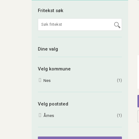
Fritekst søk
Dine valg
Velg kommune
(1)
Nes
Velg poststed
(1)
Årnes