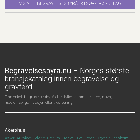
VIS ALLE BEGRAVELSESBYRÅER I SØR-TRØNDELAG
Begravelsesbyra.nu
– Norges største
bransjekatalog innen begravelse og
gravferd.
Finn enkelt begravelsesbyrå etter fylke, kommune, sted, navn,
medlemsorganisasjon eller trosretning.
Akershus
Asker
Aurskog-Høland
Bærum
Eidsvoll
Fet
Frogn
Drøbak
Jessheim