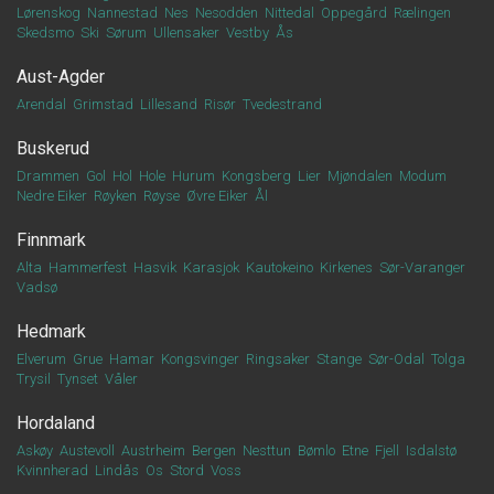
Lørenskog
Nannestad
Nes
Nesodden
Nittedal
Oppegård
Rælingen
Skedsmo
Ski
Sørum
Ullensaker
Vestby
Ås
Aust-Agder
Arendal
Grimstad
Lillesand
Risør
Tvedestrand
Buskerud
Drammen
Gol
Hol
Hole
Hurum
Kongsberg
Lier
Mjøndalen
Modum
Nedre Eiker
Røyken
Røyse
Øvre Eiker
Ål
Finnmark
Alta
Hammerfest
Hasvik
Karasjok
Kautokeino
Kirkenes
Sør-Varanger
Vadsø
Hedmark
Elverum
Grue
Hamar
Kongsvinger
Ringsaker
Stange
Sør-Odal
Tolga
Trysil
Tynset
Våler
Hordaland
Askøy
Austevoll
Austrheim
Bergen
Nesttun
Bømlo
Etne
Fjell
Isdalstø
Kvinnherad
Lindås
Os
Stord
Voss