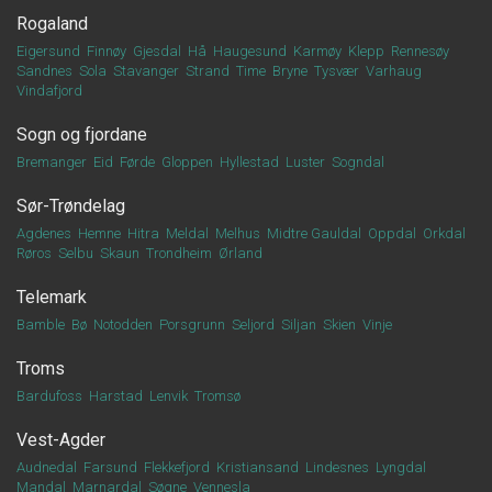
Rogaland
Eigersund
Finnøy
Gjesdal
Hå
Haugesund
Karmøy
Klepp
Rennesøy
Sandnes
Sola
Stavanger
Strand
Time
Bryne
Tysvær
Varhaug
Vindafjord
Sogn og fjordane
Bremanger
Eid
Førde
Gloppen
Hyllestad
Luster
Sogndal
Sør-Trøndelag
Agdenes
Hemne
Hitra
Meldal
Melhus
Midtre Gauldal
Oppdal
Orkdal
Røros
Selbu
Skaun
Trondheim
Ørland
Telemark
Bamble
Bø
Notodden
Porsgrunn
Seljord
Siljan
Skien
Vinje
Troms
Bardufoss
Harstad
Lenvik
Tromsø
Vest-Agder
Audnedal
Farsund
Flekkefjord
Kristiansand
Lindesnes
Lyngdal
Mandal
Marnardal
Søgne
Vennesla