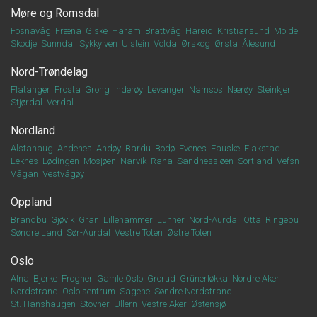
Møre og Romsdal
Fosnavåg
Fræna
Giske
Haram
Brattvåg
Hareid
Kristiansund
Molde
Skodje
Sunndal
Sykkylven
Ulstein
Volda
Ørskog
Ørsta
Ålesund
Nord-Trøndelag
Flatanger
Frosta
Grong
Inderøy
Levanger
Namsos
Nærøy
Steinkjer
Stjørdal
Verdal
Nordland
Alstahaug
Andenes
Andøy
Bardu
Bodø
Evenes
Fauske
Flakstad
Leknes
Lødingen
Mosjøen
Narvik
Rana
Sandnessjøen
Sortland
Vefsn
Vågan
Vestvågøy
Oppland
Brandbu
Gjøvik
Gran
Lillehammer
Lunner
Nord-Aurdal
Otta
Ringebu
Søndre Land
Sør-Aurdal
Vestre Toten
Østre Toten
Oslo
Alna
Bjerke
Frogner
Gamle Oslo
Grorud
Grünerløkka
Nordre Aker
Nordstrand
Oslo sentrum
Sagene
Søndre Nordstrand
St. Hanshaugen
Stovner
Ullern
Vestre Aker
Østensjø