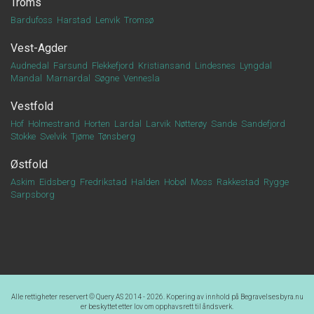
Troms
Bardufoss
Harstad
Lenvik
Tromsø
Vest-Agder
Audnedal
Farsund
Flekkefjord
Kristiansand
Lindesnes
Lyngdal
Mandal
Marnardal
Søgne
Vennesla
Vestfold
Hof
Holmestrand
Horten
Lardal
Larvik
Nøtterøy
Sande
Sandefjord
Stokke
Svelvik
Tjøme
Tønsberg
Østfold
Askim
Eidsberg
Fredrikstad
Halden
Hobøl
Moss
Rakkestad
Rygge
Sarpsborg
Alle rettigheter reservert ©
Query AS
2014 - 2026. Kopering av innhold på
Begravelsesbyra.nu
er beskyttet etter lov om opphavsrett til åndsverk.