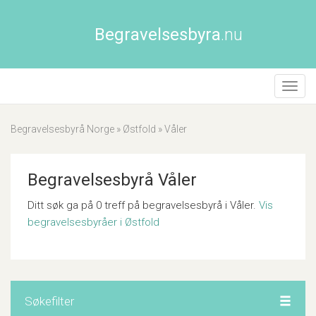
Begravelsesbyra
.nu
Åpne/
naviga
Begravelsesbyrå Norge
»
Østfold
»
Våler
Begravelsesbyrå Våler
Ditt søk ga på 0 treff på begravelsesbyrå i Våler.
Vis
begravelsesbyråer i Østfold
Søkefilter