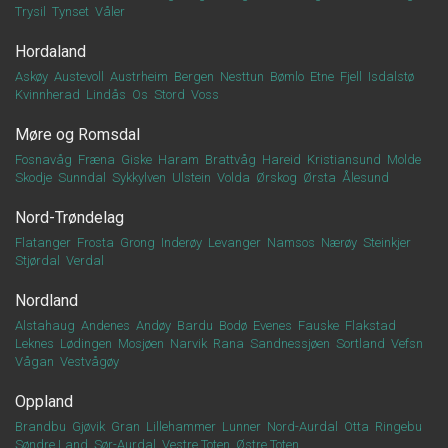
Trysil
Tynset
Våler
Hordaland
Askøy
Austevoll
Austrheim
Bergen
Nesttun
Bømlo
Etne
Fjell
Isdalstø
Kvinnherad
Lindås
Os
Stord
Voss
Møre og Romsdal
Fosnavåg
Fræna
Giske
Haram
Brattvåg
Hareid
Kristiansund
Molde
Skodje
Sunndal
Sykkylven
Ulstein
Volda
Ørskog
Ørsta
Ålesund
Nord-Trøndelag
Flatanger
Frosta
Grong
Inderøy
Levanger
Namsos
Nærøy
Steinkjer
Stjørdal
Verdal
Nordland
Alstahaug
Andenes
Andøy
Bardu
Bodø
Evenes
Fauske
Flakstad
Leknes
Lødingen
Mosjøen
Narvik
Rana
Sandnessjøen
Sortland
Vefsn
Vågan
Vestvågøy
Oppland
Brandbu
Gjøvik
Gran
Lillehammer
Lunner
Nord-Aurdal
Otta
Ringebu
Søndre Land
Sør-Aurdal
Vestre Toten
Østre Toten