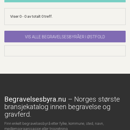
Viser 0 - 0 av totalt 0 treff.
VIS ALLE BEGRAVELSESBYRÅER I ØSTFOLD
Begravelsesbyra.nu
– Norges største
bransjekatalog innen begravelse og
gravferd.
Finn enkelt begravelsesbyrå etter fylke, kommune, sted, navn,
medlemsorganisasjon eller trosretning.