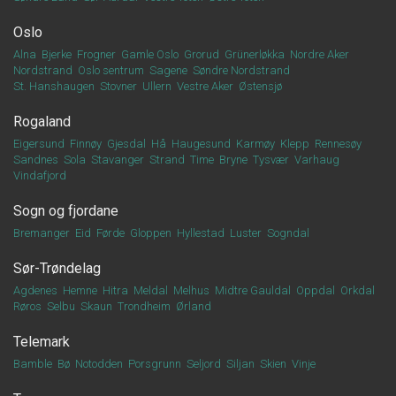
Oslo
Alna
Bjerke
Frogner
Gamle Oslo
Grorud
Grünerløkka
Nordre Aker
Nordstrand
Oslo sentrum
Sagene
Søndre Nordstrand
St. Hanshaugen
Stovner
Ullern
Vestre Aker
Østensjø
Rogaland
Eigersund
Finnøy
Gjesdal
Hå
Haugesund
Karmøy
Klepp
Rennesøy
Sandnes
Sola
Stavanger
Strand
Time
Bryne
Tysvær
Varhaug
Vindafjord
Sogn og fjordane
Bremanger
Eid
Førde
Gloppen
Hyllestad
Luster
Sogndal
Sør-Trøndelag
Agdenes
Hemne
Hitra
Meldal
Melhus
Midtre Gauldal
Oppdal
Orkdal
Røros
Selbu
Skaun
Trondheim
Ørland
Telemark
Bamble
Bø
Notodden
Porsgrunn
Seljord
Siljan
Skien
Vinje