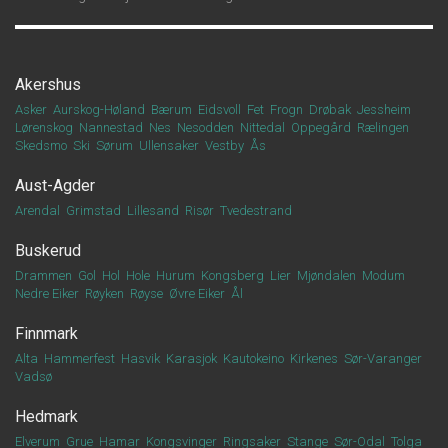
Akershus
Asker
Aurskog-Høland
Bærum
Eidsvoll
Fet
Frogn
Drøbak
Jessheim
Lørenskog
Nannestad
Nes
Nesodden
Nittedal
Oppegård
Rælingen
Skedsmo
Ski
Sørum
Ullensaker
Vestby
Ås
Aust-Agder
Arendal
Grimstad
Lillesand
Risør
Tvedestrand
Buskerud
Drammen
Gol
Hol
Hole
Hurum
Kongsberg
Lier
Mjøndalen
Modum
Nedre Eiker
Røyken
Røyse
Øvre Eiker
Ål
Finnmark
Alta
Hammerfest
Hasvik
Karasjok
Kautokeino
Kirkenes
Sør-Varanger
Vadsø
Hedmark
Elverum
Grue
Hamar
Kongsvinger
Ringsaker
Stange
Sør-Odal
Tolga