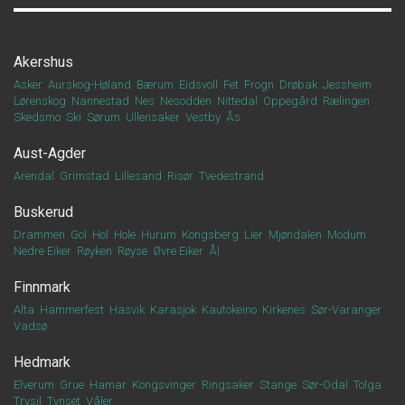
Akershus
Asker
Aurskog-Høland
Bærum
Eidsvoll
Fet
Frogn
Drøbak
Jessheim
Lørenskog
Nannestad
Nes
Nesodden
Nittedal
Oppegård
Rælingen
Skedsmo
Ski
Sørum
Ullensaker
Vestby
Ås
Aust-Agder
Arendal
Grimstad
Lillesand
Risør
Tvedestrand
Buskerud
Drammen
Gol
Hol
Hole
Hurum
Kongsberg
Lier
Mjøndalen
Modum
Nedre Eiker
Røyken
Røyse
Øvre Eiker
Ål
Finnmark
Alta
Hammerfest
Hasvik
Karasjok
Kautokeino
Kirkenes
Sør-Varanger
Vadsø
Hedmark
Elverum
Grue
Hamar
Kongsvinger
Ringsaker
Stange
Sør-Odal
Tolga
Trysil
Tynset
Våler