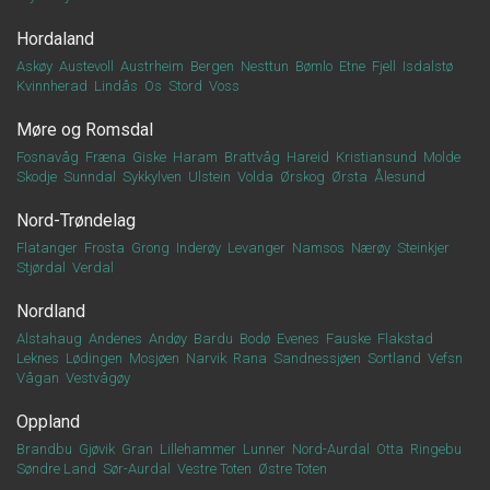
Hordaland
Askøy
Austevoll
Austrheim
Bergen
Nesttun
Bømlo
Etne
Fjell
Isdalstø
Kvinnherad
Lindås
Os
Stord
Voss
Møre og Romsdal
Fosnavåg
Fræna
Giske
Haram
Brattvåg
Hareid
Kristiansund
Molde
Skodje
Sunndal
Sykkylven
Ulstein
Volda
Ørskog
Ørsta
Ålesund
Nord-Trøndelag
Flatanger
Frosta
Grong
Inderøy
Levanger
Namsos
Nærøy
Steinkjer
Stjørdal
Verdal
Nordland
Alstahaug
Andenes
Andøy
Bardu
Bodø
Evenes
Fauske
Flakstad
Leknes
Lødingen
Mosjøen
Narvik
Rana
Sandnessjøen
Sortland
Vefsn
Vågan
Vestvågøy
Oppland
Brandbu
Gjøvik
Gran
Lillehammer
Lunner
Nord-Aurdal
Otta
Ringebu
Søndre Land
Sør-Aurdal
Vestre Toten
Østre Toten