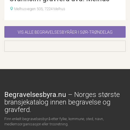
Melhusvegen 505, 7224 Melhus
VIS ALLE BEGRAVELSESBYRÅER I SØR-TRØNDELAG
Begravelsesbyra.nu
– Norges største
bransjekatalog innen begravelse og
gravferd.
Finn enkelt begravelsesbyrå etter fylke, kommune, sted, navn,
medlemsorganisasjon eller trosretning.