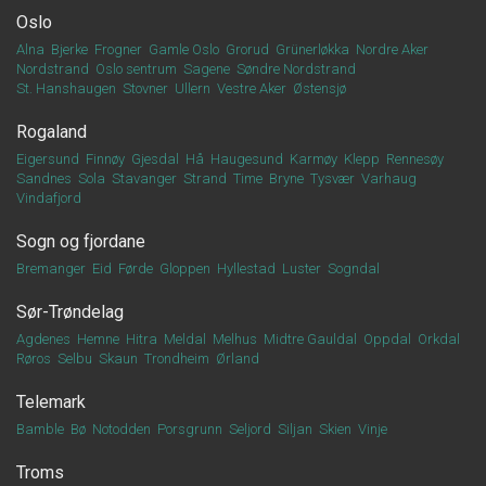
Oslo
Alna
Bjerke
Frogner
Gamle Oslo
Grorud
Grünerløkka
Nordre Aker
Nordstrand
Oslo sentrum
Sagene
Søndre Nordstrand
St. Hanshaugen
Stovner
Ullern
Vestre Aker
Østensjø
Rogaland
Eigersund
Finnøy
Gjesdal
Hå
Haugesund
Karmøy
Klepp
Rennesøy
Sandnes
Sola
Stavanger
Strand
Time
Bryne
Tysvær
Varhaug
Vindafjord
Sogn og fjordane
Bremanger
Eid
Førde
Gloppen
Hyllestad
Luster
Sogndal
Sør-Trøndelag
Agdenes
Hemne
Hitra
Meldal
Melhus
Midtre Gauldal
Oppdal
Orkdal
Røros
Selbu
Skaun
Trondheim
Ørland
Telemark
Bamble
Bø
Notodden
Porsgrunn
Seljord
Siljan
Skien
Vinje
Troms