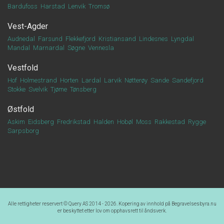
Bardufoss
Harstad
Lenvik
Tromsø
Vest-Agder
Audnedal
Farsund
Flekkefjord
Kristiansand
Lindesnes
Lyngdal
Mandal
Marnardal
Søgne
Vennesla
Vestfold
Hof
Holmestrand
Horten
Lardal
Larvik
Nøtterøy
Sande
Sandefjord
Stokke
Svelvik
Tjøme
Tønsberg
Østfold
Askim
Eidsberg
Fredrikstad
Halden
Hobøl
Moss
Rakkestad
Rygge
Sarpsborg
Alle rettigheter reservert ©
Query AS
2014 - 2026. Kopering av innhold på
Begravelsesbyra.nu
er beskyttet etter lov om opphavsrett til åndsverk.