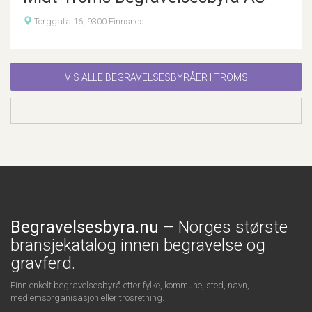
Torggata 16, 9300 Finnsnes
VIS ALLE BEGRAVELSESBYRÅER I TROMS
Begravelsesbyra.nu
– Norges største
bransjekatalog innen begravelse og
gravferd.
Finn enkelt begravelsesbyrå etter fylke, kommune, sted, navn,
medlemsorganisasjon eller trosretning.