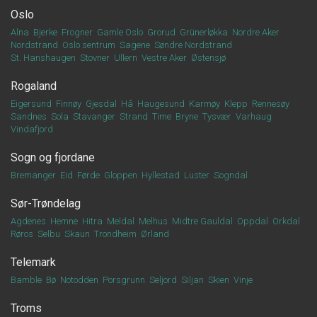
Oslo
Alna
Bjerke
Frogner
Gamle Oslo
Grorud
Grünerløkka
Nordre Aker
Nordstrand
Oslo sentrum
Sagene
Søndre Nordstrand
St. Hanshaugen
Stovner
Ullern
Vestre Aker
Østensjø
Rogaland
Eigersund
Finnøy
Gjesdal
Hå
Haugesund
Karmøy
Klepp
Rennesøy
Sandnes
Sola
Stavanger
Strand
Time
Bryne
Tysvær
Varhaug
Vindafjord
Sogn og fjordane
Bremanger
Eid
Førde
Gloppen
Hyllestad
Luster
Sogndal
Sør-Trøndelag
Agdenes
Hemne
Hitra
Meldal
Melhus
Midtre Gauldal
Oppdal
Orkdal
Røros
Selbu
Skaun
Trondheim
Ørland
Telemark
Bamble
Bø
Notodden
Porsgrunn
Seljord
Siljan
Skien
Vinje
Troms