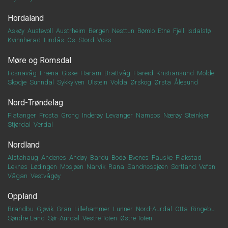
Hordaland
Askøy
Austevoll
Austrheim
Bergen
Nesttun
Bømlo
Etne
Fjell
Isdalstø
Kvinnherad
Lindås
Os
Stord
Voss
Møre og Romsdal
Fosnavåg
Fræna
Giske
Haram
Brattvåg
Hareid
Kristiansund
Molde
Skodje
Sunndal
Sykkylven
Ulstein
Volda
Ørskog
Ørsta
Ålesund
Nord-Trøndelag
Flatanger
Frosta
Grong
Inderøy
Levanger
Namsos
Nærøy
Steinkjer
Stjørdal
Verdal
Nordland
Alstahaug
Andenes
Andøy
Bardu
Bodø
Evenes
Fauske
Flakstad
Leknes
Lødingen
Mosjøen
Narvik
Rana
Sandnessjøen
Sortland
Vefsn
Vågan
Vestvågøy
Oppland
Brandbu
Gjøvik
Gran
Lillehammer
Lunner
Nord-Aurdal
Otta
Ringebu
Søndre Land
Sør-Aurdal
Vestre Toten
Østre Toten