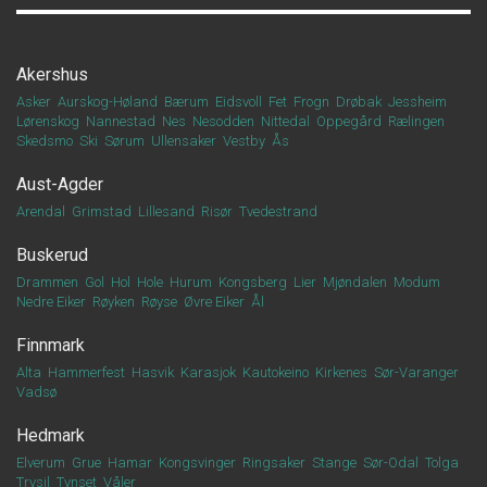
Akershus
Asker
Aurskog-Høland
Bærum
Eidsvoll
Fet
Frogn
Drøbak
Jessheim
Lørenskog
Nannestad
Nes
Nesodden
Nittedal
Oppegård
Rælingen
Skedsmo
Ski
Sørum
Ullensaker
Vestby
Ås
Aust-Agder
Arendal
Grimstad
Lillesand
Risør
Tvedestrand
Buskerud
Drammen
Gol
Hol
Hole
Hurum
Kongsberg
Lier
Mjøndalen
Modum
Nedre Eiker
Røyken
Røyse
Øvre Eiker
Ål
Finnmark
Alta
Hammerfest
Hasvik
Karasjok
Kautokeino
Kirkenes
Sør-Varanger
Vadsø
Hedmark
Elverum
Grue
Hamar
Kongsvinger
Ringsaker
Stange
Sør-Odal
Tolga
Trysil
Tynset
Våler