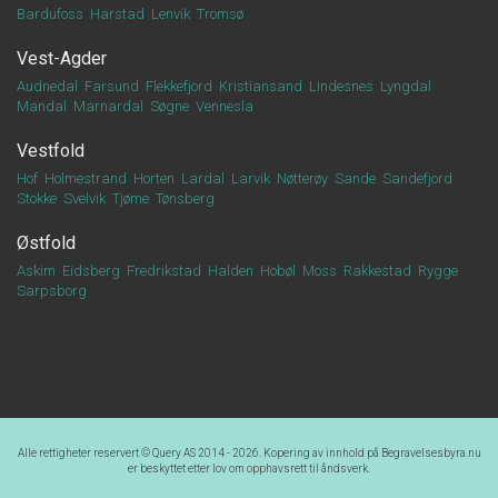
Bardufoss
Harstad
Lenvik
Tromsø
Vest-Agder
Audnedal
Farsund
Flekkefjord
Kristiansand
Lindesnes
Lyngdal
Mandal
Marnardal
Søgne
Vennesla
Vestfold
Hof
Holmestrand
Horten
Lardal
Larvik
Nøtterøy
Sande
Sandefjord
Stokke
Svelvik
Tjøme
Tønsberg
Østfold
Askim
Eidsberg
Fredrikstad
Halden
Hobøl
Moss
Rakkestad
Rygge
Sarpsborg
Alle rettigheter reservert ©
Query AS
2014 - 2026. Kopering av innhold på
Begravelsesbyra.nu
er beskyttet etter lov om opphavsrett til åndsverk.