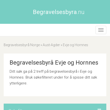
Begravelsesbyra
.nu
Åpne/
naviga
Begravelsesbyrå Norge
»
Aust-Agder
»
Evje og Hornnes
Begravelsesbyrå Evje og Hornnes
Ditt søk ga på 2 treff på begravelsesbyrå i Evje og
Hornnes. Bruk søkefilteret under for å spisse ditt søk
ytterligere.