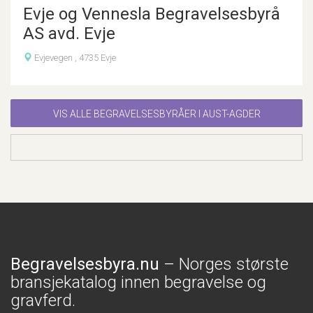
Evje og Vennesla Begravelsesbyrå
AS avd. Evje
Evjevegen , 4735 Evje
VIS ALLE BEGRAVELSESBYRÅER I AUST-AGDER
Begravelsesbyra.nu
– Norges største
bransjekatalog innen begravelse og
gravferd.