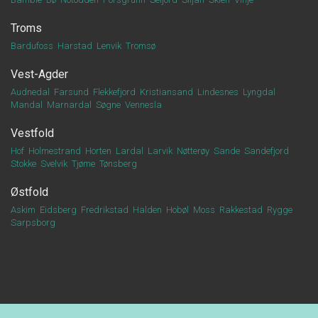
Troms
Bardufoss
Harstad
Lenvik
Tromsø
Vest-Agder
Audnedal
Farsund
Flekkefjord
Kristiansand
Lindesnes
Lyngdal
Mandal
Marnardal
Søgne
Vennesla
Vestfold
Hof
Holmestrand
Horten
Lardal
Larvik
Nøtterøy
Sande
Sandefjord
Stokke
Svelvik
Tjøme
Tønsberg
Østfold
Askim
Eidsberg
Fredrikstad
Halden
Hobøl
Moss
Rakkestad
Rygge
Sarpsborg