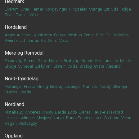
Hedmark
Elverum
Grue
Hamar
Kongsvinger
Ringsaker
Stange
Sør-Odal
Tolga
Trysil
Tynset
Våler
Hordaland
Askøy
Austevoll
Austrheim
Bergen
Nesttun
Bømlo
Etne
Fjell
Isdalstø
Kvinnherad
Lindås
Os
Stord
Voss
Møre og Romsdal
Fosnavåg
Fræna
Giske
Haram
Brattvåg
Hareid
Kristiansund
Molde
Skodje
Sunndal
Sykkylven
Ulstein
Volda
Ørskog
Ørsta
Ålesund
Nord-Trøndelag
Flatanger
Frosta
Grong
Inderøy
Levanger
Namsos
Nærøy
Steinkjer
Stjørdal
Verdal
Nordland
Alstahaug
Andenes
Andøy
Bardu
Bodø
Evenes
Fauske
Flakstad
Leknes
Lødingen
Mosjøen
Narvik
Rana
Sandnessjøen
Sortland
Vefsn
Vågan
Vestvågøy
Oppland