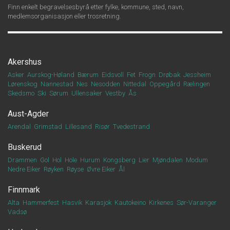
Finn enkelt begravelsesbyrå etter fylke, kommune, sted, navn,
medlemsorganisasjon eller trosretning.
Akershus
Asker
Aurskog-Høland
Bærum
Eidsvoll
Fet
Frogn
Drøbak
Jessheim
Lørenskog
Nannestad
Nes
Nesodden
Nittedal
Oppegård
Rælingen
Skedsmo
Ski
Sørum
Ullensaker
Vestby
Ås
Aust-Agder
Arendal
Grimstad
Lillesand
Risør
Tvedestrand
Buskerud
Drammen
Gol
Hol
Hole
Hurum
Kongsberg
Lier
Mjøndalen
Modum
Nedre Eiker
Røyken
Røyse
Øvre Eiker
Ål
Finnmark
Alta
Hammerfest
Hasvik
Karasjok
Kautokeino
Kirkenes
Sør-Varanger
Vadsø