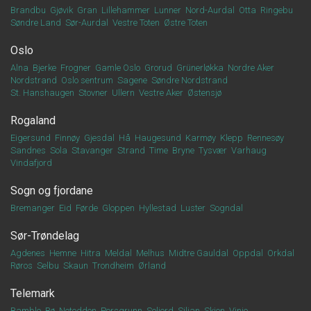
Brandbu
Gjøvik
Gran
Lillehammer
Lunner
Nord-Aurdal
Otta
Ringebu
Søndre Land
Sør-Aurdal
Vestre Toten
Østre Toten
Oslo
Alna
Bjerke
Frogner
Gamle Oslo
Grorud
Grünerløkka
Nordre Aker
Nordstrand
Oslo sentrum
Sagene
Søndre Nordstrand
St. Hanshaugen
Stovner
Ullern
Vestre Aker
Østensjø
Rogaland
Eigersund
Finnøy
Gjesdal
Hå
Haugesund
Karmøy
Klepp
Rennesøy
Sandnes
Sola
Stavanger
Strand
Time
Bryne
Tysvær
Varhaug
Vindafjord
Sogn og fjordane
Bremanger
Eid
Førde
Gloppen
Hyllestad
Luster
Sogndal
Sør-Trøndelag
Agdenes
Hemne
Hitra
Meldal
Melhus
Midtre Gauldal
Oppdal
Orkdal
Røros
Selbu
Skaun
Trondheim
Ørland
Telemark
Bamble
Bø
Notodden
Porsgrunn
Seljord
Siljan
Skien
Vinje