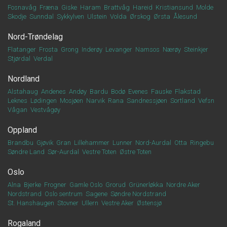
Fosnavåg
Fræna
Giske
Haram
Brattvåg
Hareid
Kristiansund
Molde
Skodje
Sunndal
Sykkylven
Ulstein
Volda
Ørskog
Ørsta
Ålesund
Nord-Trøndelag
Flatanger
Frosta
Grong
Inderøy
Levanger
Namsos
Nærøy
Steinkjer
Stjørdal
Verdal
Nordland
Alstahaug
Andenes
Andøy
Bardu
Bodø
Evenes
Fauske
Flakstad
Leknes
Lødingen
Mosjøen
Narvik
Rana
Sandnessjøen
Sortland
Vefsn
Vågan
Vestvågøy
Oppland
Brandbu
Gjøvik
Gran
Lillehammer
Lunner
Nord-Aurdal
Otta
Ringebu
Søndre Land
Sør-Aurdal
Vestre Toten
Østre Toten
Oslo
Alna
Bjerke
Frogner
Gamle Oslo
Grorud
Grünerløkka
Nordre Aker
Nordstrand
Oslo sentrum
Sagene
Søndre Nordstrand
St. Hanshaugen
Stovner
Ullern
Vestre Aker
Østensjø
Rogaland