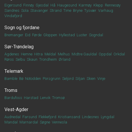
Eigersund
Finnøy
Gjesdal
Hå
Haugesund
Karmøy
Klepp
Rennesøy
Sandnes
Sola
Stavanger
Strand
Time
Bryne
Tysvær
Varhaug
Vindafjord
Sogn og fjordane
Bremanger
Eid
Førde
Gloppen
Hyllestad
Luster
Sogndal
Sør-Trøndelag
Agdenes
Hemne
Hitra
Meldal
Melhus
Midtre Gauldal
Oppdal
Orkdal
Røros
Selbu
Skaun
Trondheim
Ørland
Telemark
Bamble
Bø
Notodden
Porsgrunn
Seljord
Siljan
Skien
Vinje
Troms
Bardufoss
Harstad
Lenvik
Tromsø
Vest-Agder
Audnedal
Farsund
Flekkefjord
Kristiansand
Lindesnes
Lyngdal
Mandal
Marnardal
Søgne
Vennesla