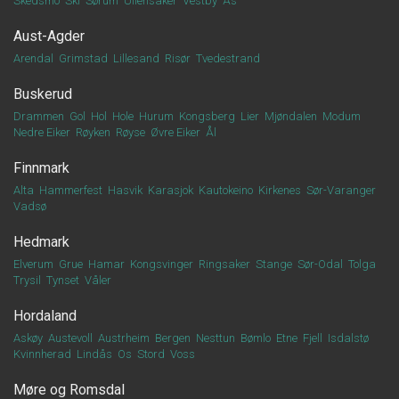
Skedsmo
Ski
Sørum
Ullensaker
Vestby
Ås
Aust-Agder
Arendal
Grimstad
Lillesand
Risør
Tvedestrand
Buskerud
Drammen
Gol
Hol
Hole
Hurum
Kongsberg
Lier
Mjøndalen
Modum
Nedre Eiker
Røyken
Røyse
Øvre Eiker
Ål
Finnmark
Alta
Hammerfest
Hasvik
Karasjok
Kautokeino
Kirkenes
Sør-Varanger
Vadsø
Hedmark
Elverum
Grue
Hamar
Kongsvinger
Ringsaker
Stange
Sør-Odal
Tolga
Trysil
Tynset
Våler
Hordaland
Askøy
Austevoll
Austrheim
Bergen
Nesttun
Bømlo
Etne
Fjell
Isdalstø
Kvinnherad
Lindås
Os
Stord
Voss
Møre og Romsdal