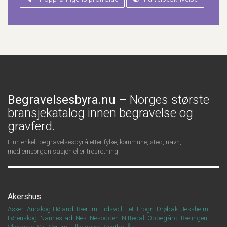
Begravelsesbyra.nu
– Norges største
bransjekatalog innen begravelse og
gravferd.
Finn enkelt begravelsesbyrå etter fylke, kommune, sted, navn,
medlemsorganisasjon eller trosretning.
Akershus
Asker
Aurskog-Høland
Bærum
Eidsvoll
Fet
Frogn
Drøbak
Jessheim
Lørenskog
Nannestad
Nes
Nesodden
Nittedal
Oppegård
Rælingen