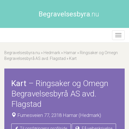
Begravelsesbyra
.nu
Åpne/
naviga
Begravelsesbyra.nu
»
Hedmark
»
Hamar
»
Ringsaker og Omegn
Begravelsesbyrå AS avd. Flagstad
»
Kart
Kart
–
Ringsaker og Omegn
Begravelsesbyrå AS avd.
Flagstad
Furnesveien 77, 2318 Hamar (Hedmark)
Til oppføringens profilside
Få veibeskrivelse