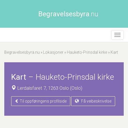
Begravelsesbyra
.nu
Åpne/
naviga
Begravelsesbyra.nu
»
Lokasjoner
»
Hauketo-Prinsdal kirke
»
Kart
Kart
–
Hauketo-Prinsdal kirke
Lerdalsfaret 7, 1263 Oslo (Oslo)
Til oppføringens profilside
Få veibeskrivelse