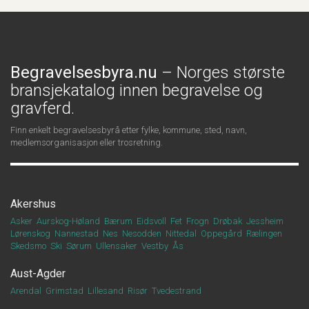
Begravelsesbyra.nu
– Norges største
bransjekatalog innen begravelse og
gravferd.
Finn enkelt begravelsesbyrå etter fylke, kommune, sted, navn,
medlemsorganisasjon eller trosretning.
Akershus
Asker
Aurskog-Høland
Bærum
Eidsvoll
Fet
Frogn
Drøbak
Jessheim
Lørenskog
Nannestad
Nes
Nesodden
Nittedal
Oppegård
Rælingen
Skedsmo
Ski
Sørum
Ullensaker
Vestby
Ås
Aust-Agder
Arendal
Grimstad
Lillesand
Risør
Tvedestrand