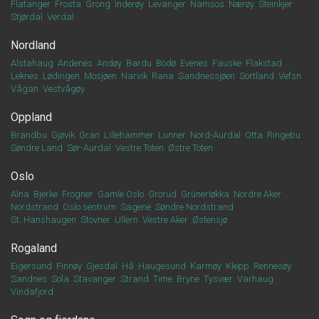
Flatanger
Frosta
Grong
Inderøy
Levanger
Namsos
Nærøy
Steinkjer
Stjørdal
Verdal
Nordland
Alstahaug
Andenes
Andøy
Bardu
Bodø
Evenes
Fauske
Flakstad
Leknes
Lødingen
Mosjøen
Narvik
Rana
Sandnessjøen
Sortland
Vefsn
Vågan
Vestvågøy
Oppland
Brandbu
Gjøvik
Gran
Lillehammer
Lunner
Nord-Aurdal
Otta
Ringebu
Søndre Land
Sør-Aurdal
Vestre Toten
Østre Toten
Oslo
Alna
Bjerke
Frogner
Gamle Oslo
Grorud
Grünerløkka
Nordre Aker
Nordstrand
Oslo sentrum
Sagene
Søndre Nordstrand
St. Hanshaugen
Stovner
Ullern
Vestre Aker
Østensjø
Rogaland
Eigersund
Finnøy
Gjesdal
Hå
Haugesund
Karmøy
Klepp
Rennesøy
Sandnes
Sola
Stavanger
Strand
Time
Bryne
Tysvær
Varhaug
Vindafjord