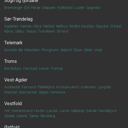
Sogn og fjordane
Bremanger
Eid
Førde
Gloppen
Hyllestad
Luster
Sogndal
Sør-Trøndelag
Agdenes
Hemne
Hitra
Meldal
Melhus
Midtre Gauldal
Oppdal
Orkdal
Røros
Selbu
Skaun
Trondheim
Ørland
Telemark
Bamble
Bø
Notodden
Porsgrunn
Seljord
Siljan
Skien
Vinje
Troms
Bardufoss
Harstad
Lenvik
Tromsø
Vest-Agder
Audnedal
Farsund
Flekkefjord
Kristiansand
Lindesnes
Lyngdal
Mandal
Marnardal
Søgne
Vennesla
Vestfold
Hof
Holmestrand
Horten
Lardal
Larvik
Nøtterøy
Sande
Sandefjord
Stokke
Svelvik
Tjøme
Tønsberg
Østfold