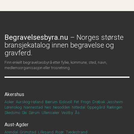
Begravelsesbyra.nu
– Norges største
bransjekatalog innen begravelse og
gravferd.
Finn enkelt begravelsesbyrå etter fylke, kommune, sted, navn,
medlemsorganisasjon eller trosretning.
Akershus
Asker
Aurskog-Høland
Bærum
Eidsvoll
Fet
Frogn
Drøbak
Jessheim
Lørenskog
Nannestad
Nes
Nesodden
Nittedal
Oppegård
Rælingen
Skedsmo
Ski
Sørum
Ullensaker
Vestby
Ås
Aust-Agder
Arendal
Grimstad
Lillesand
Risør
Tvedestrand