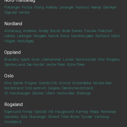
Nord-Trøndelag
Flatanger
Frosta
Grong
Inderøy
Levanger
Namsos
Nærøy
Steinkjer
Stjørdal
Verdal
Nordland
Alstahaug
Andenes
Andøy
Bardu
Bodø
Evenes
Fauske
Flakstad
Leknes
Lødingen
Mosjøen
Narvik
Rana
Sandnessjøen
Sortland
Vefsn
Vågan
Vestvågøy
Oppland
Brandbu
Gjøvik
Gran
Lillehammer
Lunner
Nord-Aurdal
Otta
Ringebu
Søndre Land
Sør-Aurdal
Vestre Toten
Østre Toten
Oslo
Alna
Bjerke
Frogner
Gamle Oslo
Grorud
Grünerløkka
Nordre Aker
Nordstrand
Oslo sentrum
Sagene
Søndre Nordstrand
St. Hanshaugen
Stovner
Ullern
Vestre Aker
Østensjø
Rogaland
Eigersund
Finnøy
Gjesdal
Hå
Haugesund
Karmøy
Klepp
Rennesøy
Sandnes
Sola
Stavanger
Strand
Time
Bryne
Tysvær
Varhaug
Vindafjord