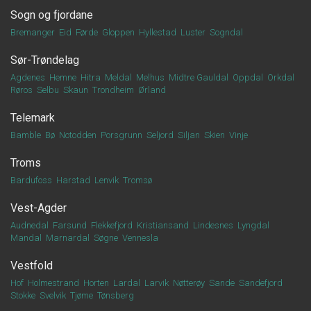
Sogn og fjordane
Bremanger
Eid
Førde
Gloppen
Hyllestad
Luster
Sogndal
Sør-Trøndelag
Agdenes
Hemne
Hitra
Meldal
Melhus
Midtre Gauldal
Oppdal
Orkdal
Røros
Selbu
Skaun
Trondheim
Ørland
Telemark
Bamble
Bø
Notodden
Porsgrunn
Seljord
Siljan
Skien
Vinje
Troms
Bardufoss
Harstad
Lenvik
Tromsø
Vest-Agder
Audnedal
Farsund
Flekkefjord
Kristiansand
Lindesnes
Lyngdal
Mandal
Marnardal
Søgne
Vennesla
Vestfold
Hof
Holmestrand
Horten
Lardal
Larvik
Nøtterøy
Sande
Sandefjord
Stokke
Svelvik
Tjøme
Tønsberg