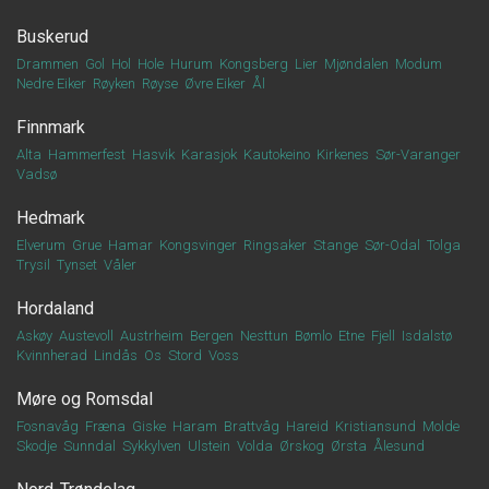
Buskerud
Drammen
Gol
Hol
Hole
Hurum
Kongsberg
Lier
Mjøndalen
Modum
Nedre Eiker
Røyken
Røyse
Øvre Eiker
Ål
Finnmark
Alta
Hammerfest
Hasvik
Karasjok
Kautokeino
Kirkenes
Sør-Varanger
Vadsø
Hedmark
Elverum
Grue
Hamar
Kongsvinger
Ringsaker
Stange
Sør-Odal
Tolga
Trysil
Tynset
Våler
Hordaland
Askøy
Austevoll
Austrheim
Bergen
Nesttun
Bømlo
Etne
Fjell
Isdalstø
Kvinnherad
Lindås
Os
Stord
Voss
Møre og Romsdal
Fosnavåg
Fræna
Giske
Haram
Brattvåg
Hareid
Kristiansund
Molde
Skodje
Sunndal
Sykkylven
Ulstein
Volda
Ørskog
Ørsta
Ålesund