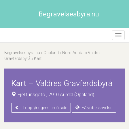
Begravelsesbyra
.nu
Åpne/
naviga
Begravelsesbyra.nu
»
Oppland
»
Nord-Aurdal
»
Valdres
Gravferdsbyrå
»
Kart
Kart
–
Valdres Gravferdsbyrå
Fjelltunsgoto , 2910 Aurdal (Oppland)
Til oppføringens profilside
Få veibeskrivelse