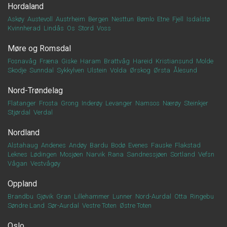
Hordaland
Askøy
Austevoll
Austrheim
Bergen
Nesttun
Bømlo
Etne
Fjell
Isdalstø
Kvinnherad
Lindås
Os
Stord
Voss
Møre og Romsdal
Fosnavåg
Fræna
Giske
Haram
Brattvåg
Hareid
Kristiansund
Molde
Skodje
Sunndal
Sykkylven
Ulstein
Volda
Ørskog
Ørsta
Ålesund
Nord-Trøndelag
Flatanger
Frosta
Grong
Inderøy
Levanger
Namsos
Nærøy
Steinkjer
Stjørdal
Verdal
Nordland
Alstahaug
Andenes
Andøy
Bardu
Bodø
Evenes
Fauske
Flakstad
Leknes
Lødingen
Mosjøen
Narvik
Rana
Sandnessjøen
Sortland
Vefsn
Vågan
Vestvågøy
Oppland
Brandbu
Gjøvik
Gran
Lillehammer
Lunner
Nord-Aurdal
Otta
Ringebu
Søndre Land
Sør-Aurdal
Vestre Toten
Østre Toten
Oslo