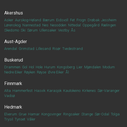
Akershus
Asker
Aurskog-Høland
Bærum
Eidsvoll
Fet
Frogn
Drøbak
Jessheim
Lørenskog
Nannestad
Nes
Nesodden
Nittedal
Oppegård
Rælingen
Skedsmo
Ski
Sørum
Ullensaker
Vestby
Ås
Aust-Agder
Arendal
Grimstad
Lillesand
Risør
Tvedestrand
Buskerud
Drammen
Gol
Hol
Hole
Hurum
Kongsberg
Lier
Mjøndalen
Modum
Nedre Eiker
Røyken
Røyse
Øvre Eiker
Ål
Finnmark
Alta
Hammerfest
Hasvik
Karasjok
Kautokeino
Kirkenes
Sør-Varanger
Vadsø
Hedmark
Elverum
Grue
Hamar
Kongsvinger
Ringsaker
Stange
Sør-Odal
Tolga
Trysil
Tynset
Våler