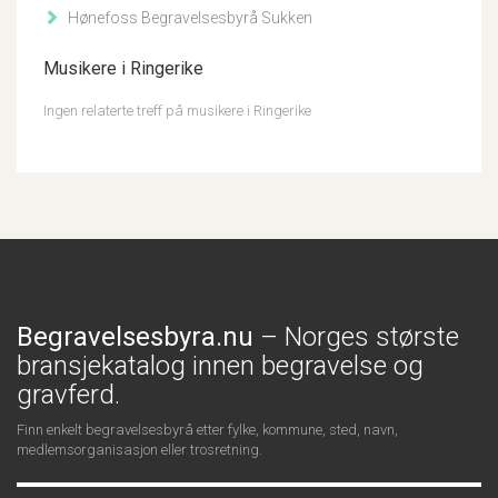
Hønefoss Begravelsesbyrå Sukken
Musikere i Ringerike
Ingen relaterte treff på musikere i Ringerike
Begravelsesbyra.nu
– Norges største
bransjekatalog innen begravelse og
gravferd.
Finn enkelt begravelsesbyrå etter fylke, kommune, sted, navn,
medlemsorganisasjon eller trosretning.