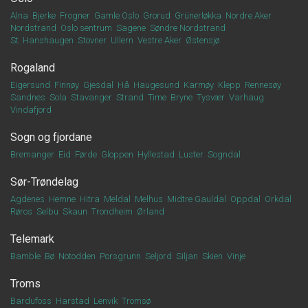
Alna
Bjerke
Frogner
Gamle Oslo
Grorud
Grünerløkka
Nordre Aker
Nordstrand
Oslo sentrum
Sagene
Søndre Nordstrand
St. Hanshaugen
Stovner
Ullern
Vestre Aker
Østensjø
Rogaland
Eigersund
Finnøy
Gjesdal
Hå
Haugesund
Karmøy
Klepp
Rennesøy
Sandnes
Sola
Stavanger
Strand
Time
Bryne
Tysvær
Varhaug
Vindafjord
Sogn og fjordane
Bremanger
Eid
Førde
Gloppen
Hyllestad
Luster
Sogndal
Sør-Trøndelag
Agdenes
Hemne
Hitra
Meldal
Melhus
Midtre Gauldal
Oppdal
Orkdal
Røros
Selbu
Skaun
Trondheim
Ørland
Telemark
Bamble
Bø
Notodden
Porsgrunn
Seljord
Siljan
Skien
Vinje
Troms
Bardufoss
Harstad
Lenvik
Tromsø