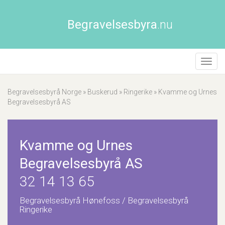
Begravelsesbyra
.nu
Åpne/
naviga
Begravelsesbyrå Norge
»
Buskerud
»
Ringerike
»
Kvamme og Urnes
Begravelsesbyrå AS
Kvamme og Urnes
Begravelsesbyrå AS
32 14 13 65
Begravelsesbyrå Hønefoss / Begravelsesbyrå
Ringerike