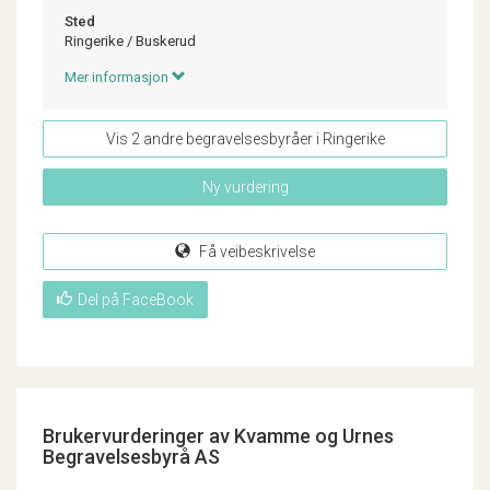
Sted
Ringerike
/
Buskerud
Mer informasjon
Vis 2 andre begravelsesbyråer i Ringerike
Ny vurdering
Få veibeskrivelse
Del på FaceBook
Brukervurderinger av Kvamme og Urnes
Begravelsesbyrå AS