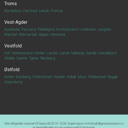
Troms
Bardufoss
Harstad
Lenvik
Tromsø
Vest-Agder
Audnedal
Farsund
Flekkefjord
Kristiansand
Lindesnes
Lyngdal
Mandal
Marnardal
Søgne
Vennesla
Vestfold
Hof
Holmestrand
Horten
Lardal
Larvik
Nøtterøy
Sande
Sandefjord
Stokke
Svelvik
Tjøme
Tønsberg
Østfold
Askim
Eidsberg
Fredrikstad
Halden
Hobøl
Moss
Rakkestad
Rygge
Sarpsborg
Alle rettigheter reservert ©
Query AS
2014 - 2026. Kopering av innhold på
Begravelsesbyra.nu
er beskyttet etter lov om opphavsrett til åndsverk.