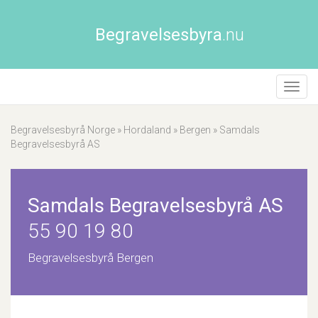
Begravelsesbyra
.nu
Åpne/
naviga
Begravelsesbyrå Norge
»
Hordaland
»
Bergen
»
Samdals
Begravelsesbyrå AS
Samdals Begravelsesbyrå AS
55 90 19 80
Begravelsesbyrå Bergen