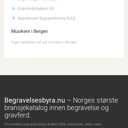
Gravferdshjelpen AS
Abbedissen Begravelsesbyrå AS
Musikere i Bergen
Ingen relaterte treff på musikere i Bergen
Begravelsesbyra.nu
– Norges største
bransjekatalog innen begravelse og
gravferd.
Finn enkelt begravelsesbyrå etter fylke, kommune, sted, navn,