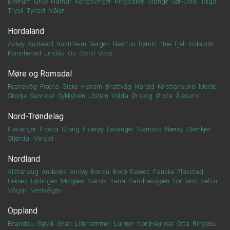
Elverum
Grue
Hamar
Kongsvinger
Ringsaker
Stange
Sør-Odal
Tolga
Trysil
Tynset
Våler
Hordaland
Askøy
Austevoll
Austrheim
Bergen
Nesttun
Bømlo
Etne
Fjell
Isdalstø
Kvinnherad
Lindås
Os
Stord
Voss
Møre og Romsdal
Fosnavåg
Fræna
Giske
Haram
Brattvåg
Hareid
Kristiansund
Molde
Skodje
Sunndal
Sykkylven
Ulstein
Volda
Ørskog
Ørsta
Ålesund
Nord-Trøndelag
Flatanger
Frosta
Grong
Inderøy
Levanger
Namsos
Nærøy
Steinkjer
Stjørdal
Verdal
Nordland
Alstahaug
Andenes
Andøy
Bardu
Bodø
Evenes
Fauske
Flakstad
Leknes
Lødingen
Mosjøen
Narvik
Rana
Sandnessjøen
Sortland
Vefsn
Vågan
Vestvågøy
Oppland
Brandbu
Gjøvik
Gran
Lillehammer
Lunner
Nord-Aurdal
Otta
Ringebu