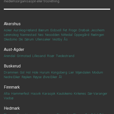
medlemsorganisasjon eller trosretning.
Akershus
Asker
Aurskog-Høland
Bærum
Eidsvoll
Fet
Frogn
Drøbak
Jessheim
Lørenskog
Nannestad
Nes
Nesodden
Nittedal
Oppegård
Rælingen
Skedsmo
Ski
Sørum
Ullensaker
Vestby
Ås
Aust-Agder
Arendal
Grimstad
Lillesand
Risør
Tvedestrand
Buskerud
Drammen
Gol
Hol
Hole
Hurum
Kongsberg
Lier
Mjøndalen
Modum
Nedre Eiker
Røyken
Røyse
Øvre Eiker
Ål
Finnmark
Alta
Hammerfest
Hasvik
Karasjok
Kautokeino
Kirkenes
Sør-Varanger
Vadsø
Hedmark