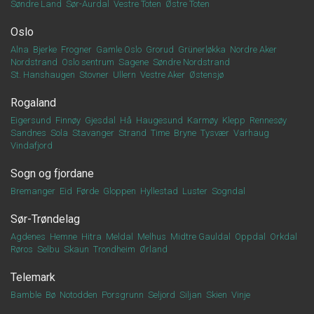
Søndre Land
Sør-Aurdal
Vestre Toten
Østre Toten
Oslo
Alna
Bjerke
Frogner
Gamle Oslo
Grorud
Grünerløkka
Nordre Aker
Nordstrand
Oslo sentrum
Sagene
Søndre Nordstrand
St. Hanshaugen
Stovner
Ullern
Vestre Aker
Østensjø
Rogaland
Eigersund
Finnøy
Gjesdal
Hå
Haugesund
Karmøy
Klepp
Rennesøy
Sandnes
Sola
Stavanger
Strand
Time
Bryne
Tysvær
Varhaug
Vindafjord
Sogn og fjordane
Bremanger
Eid
Førde
Gloppen
Hyllestad
Luster
Sogndal
Sør-Trøndelag
Agdenes
Hemne
Hitra
Meldal
Melhus
Midtre Gauldal
Oppdal
Orkdal
Røros
Selbu
Skaun
Trondheim
Ørland
Telemark
Bamble
Bø
Notodden
Porsgrunn
Seljord
Siljan
Skien
Vinje