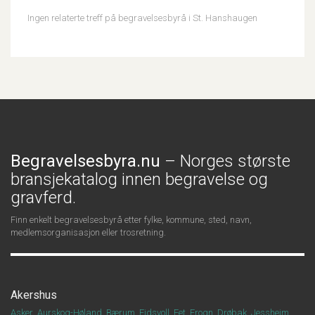
Ingen relaterte treff på begravelsesbyrå i St. Hanshaugen
Begravelsesbyra.nu
– Norges største
bransjekatalog innen begravelse og
gravferd.
Finn enkelt begravelsesbyrå etter fylke, kommune, sted, navn,
medlemsorganisasjon eller trosretning.
Akershus
Asker
Aurskog-Høland
Bærum
Eidsvoll
Fet
Frogn
Drøbak
Jessheim