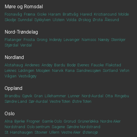
Møre og Romsdal
Fosnavåg
Fræna
Giske
Haram
Brattvåg
Hareid
Kristiansund
Molde
Skodje
Sunndal
Sykkylven
Ulstein
Volda
Ørskog
Ørsta
Ålesund
Nord-Trøndelag
Flatanger
Frosta
Grong
Inderøy
Levanger
Namsos
Nærøy
Steinkjer
Stjørdal
Verdal
Nordland
Alstahaug
Andenes
Andøy
Bardu
Bodø
Evenes
Fauske
Flakstad
Leknes
Lødingen
Mosjøen
Narvik
Rana
Sandnessjøen
Sortland
Vefsn
Vågan
Vestvågøy
Oppland
Brandbu
Gjøvik
Gran
Lillehammer
Lunner
Nord-Aurdal
Otta
Ringebu
Søndre Land
Sør-Aurdal
Vestre Toten
Østre Toten
Oslo
Alna
Bjerke
Frogner
Gamle Oslo
Grorud
Grünerløkka
Nordre Aker
Nordstrand
Oslo sentrum
Sagene
Søndre Nordstrand
St. Hanshaugen
Stovner
Ullern
Vestre Aker
Østensjø