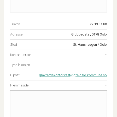
Telefon
22 13 31 80
Adresse
Grubbegata , 0178 Oslo
Sted
St. Hanshaugen / Oslo
Kontaktperson
–
Type lokasjon
E-post
gravferdskontor.vest@gfe.oslo.kommune.no
Hjemmeside
–