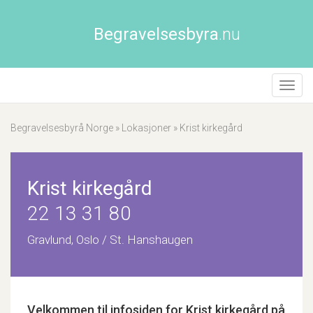
Begravelsesbyra
.nu
Åpne/
naviga
Begravelsesbyrå Norge
»
Lokasjoner
»
Krist kirkegård
Krist kirkegård
22 13 31 80
Gravlund, Oslo / St. Hanshaugen
Velkommen til infosiden for
Krist kirkegård
på