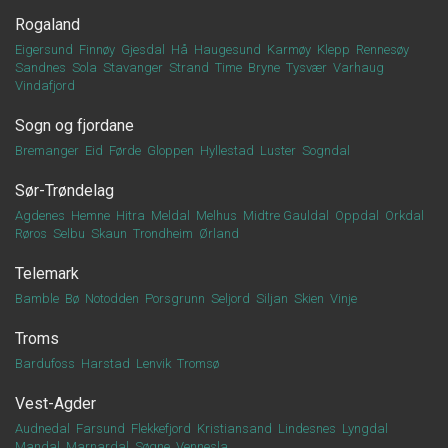
Rogaland
Eigersund
Finnøy
Gjesdal
Hå
Haugesund
Karmøy
Klepp
Rennesøy
Sandnes
Sola
Stavanger
Strand
Time
Bryne
Tysvær
Varhaug
Vindafjord
Sogn og fjordane
Bremanger
Eid
Førde
Gloppen
Hyllestad
Luster
Sogndal
Sør-Trøndelag
Agdenes
Hemne
Hitra
Meldal
Melhus
Midtre Gauldal
Oppdal
Orkdal
Røros
Selbu
Skaun
Trondheim
Ørland
Telemark
Bamble
Bø
Notodden
Porsgrunn
Seljord
Siljan
Skien
Vinje
Troms
Bardufoss
Harstad
Lenvik
Tromsø
Vest-Agder
Audnedal
Farsund
Flekkefjord
Kristiansand
Lindesnes
Lyngdal
Mandal
Marnardal
Søgne
Vennesla