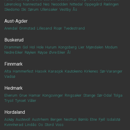
Lørenskog
Nannestad
Nes
Nesodden
Nittedal
Oppegård
Rælingen
Skedsmo
Ski
Sørum
Ullensaker
Vestby
Ås
Aust-Agder
Arendal
Grimstad
Lillesand
Risør
Tvedestrand
Buskerud
Drammen
Gol
Hol
Hole
Hurum
Kongsberg
Lier
Mjøndalen
Modum
Nedre Eiker
Røyken
Røyse
Øvre Eiker
Ål
Finnmark
Alta
Hammerfest
Hasvik
Karasjok
Kautokeino
Kirkenes
Sør-Varanger
Vadsø
Hedmark
Elverum
Grue
Hamar
Kongsvinger
Ringsaker
Stange
Sør-Odal
Tolga
Trysil
Tynset
Våler
Hordaland
Askøy
Austevoll
Austrheim
Bergen
Nesttun
Bømlo
Etne
Fjell
Isdalstø
Kvinnherad
Lindås
Os
Stord
Voss