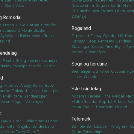
ne
Fjell
Isdalstø
Kvinnherad
Grünerløkka
Nordre Aker
Nordstran
Os
Stord
Voss
Oslo sentrum
Sagene
Søndre Nords
St. Hanshaugen
Stovner
Ullern
Vest
Østensjø
g Romsdal
g
Fræna
Giske
Haram
Brattvåg
Rogaland
ristiansund
Molde
Skodje
Sykkylven
Ulstein
Volda
Ørskog
Eigersund
Finnøy
Gjesdal
Hå
Haug
esund
Karmøy
Klepp
Rennesøy
Sandnes
Stavanger
Strand
Time
Bryne
Tys
Varhaug
Vindafjord
røndelag
r
Frosta
Grong
Inderøy
Levanger
Sogn og fjordane
Nærøy
Steinkjer
Stjørdal
Verdal
Bremanger
Eid
Førde
Gloppen
Hyll
Luster
Sogndal
nd
g
Andenes
Andøy
Bardu
Bodø
Sør-Trøndelag
auske
Flakstad
Leknes
Lødingen
Narvik
Rana
Sandnessjøen
Agdenes
Hemne
Hitra
Meldal
Melh
Vefsn
Vågan
Vestvågøy
Midtre Gauldal
Oppdal
Orkdal
Rør
Selbu
Skaun
Trondheim
Ørland
d
Telemark
Gjøvik
Gran
Lillehammer
Lunner
dal
Otta
Ringebu
Søndre Land
Bamble
Bø
Notodden
Porsgrunn
Se
al
Vestre Toten
Østre Toten
Siljan
Skien
Vinje