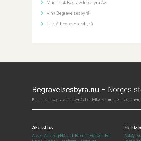
Muslimsk Begravelsesbyrå AS
Alna Begravelsesbyrå
Ullevål begravelsesbyrå
Begravelsesbyra.nu
– Norges st
Finn enkelt begravelsesbyrå etter fylke, kommune, sted, navn,
Akershus
Hordal
Asker
Aurskog-Høland
Bærum
Eidsvoll
Fet
Askøy
Au