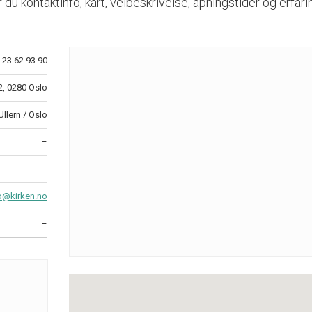
 du kontaktinfo, kart, veibeskrivelse, åpningstider og erfar
23 62 93 90
2, 0280 Oslo
Ullern / Oslo
–
lo@kirken.no
–