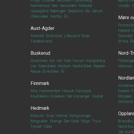
Frogn
Drøbak
Jessheim
Lørenskog
Bømlo
Et
Nannestad
Nes
Nesodden
Nittedal
Lindås
Oppegård
Rælingen
Skedsmo
Ski
Sørum
Ullensaker
Vestby
Ås
Møre o
Fosnavå
Aust-Agder
Hareid
K
Arendal
Grimstad
Lillesand
Risør
Sunndal
Tvedestrand
Ørsta
Ål
Buskerud
Nord-T
Drammen
Gol
Hol
Hole
Hurum
Kongsberg
Flatange
Lier
Mjøndalen
Modum
Nedre Eiker
Røyken
Namsos
Røyse
Øvre Eiker
Ål
Nordla
Finnmark
Alstahau
Alta
Hammerfest
Hasvik
Karasjok
Evenes
F
Kautokeino
Kirkenes
Sør-Varanger
Vadsø
Mosjøen
Sortland
Hedmark
Opplan
Elverum
Grue
Hamar
Kongsvinger
Ringsaker
Stange
Sør-Odal
Tolga
Trysil
Brandbu
Tynset
Våler
Nord-Aur
Sør-Aurd