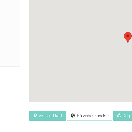
Vis stort kart
Få veibeskrivelse
Del 