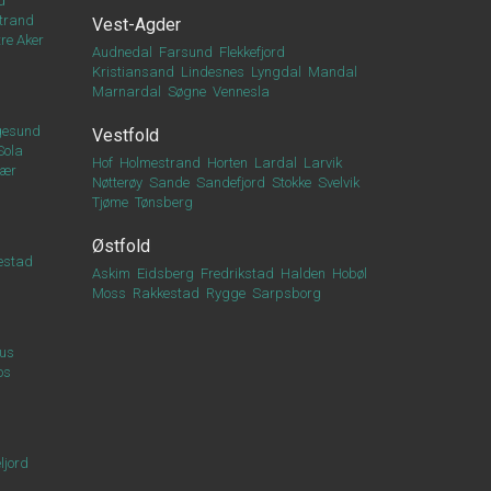
d
trand
Vest-Agder
re Aker
Audnedal
Farsund
Flekkefjord
Kristiansand
Lindesnes
Lyngdal
Mandal
Marnardal
Søgne
Vennesla
esund
Vestfold
Sola
Hof
Holmestrand
Horten
Lardal
Larvik
vær
Nøtterøy
Sande
Sandefjord
Stokke
Svelvik
Tjøme
Tønsberg
Østfold
estad
Askim
Eidsberg
Fredrikstad
Halden
Hobøl
Moss
Rakkestad
Rygge
Sarpsborg
us
os
ljord