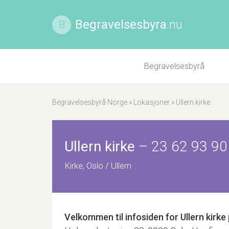
Begravelsesbyra
.nu
B
Begravelsesbyrå
Begravelsesbyrå Norge
»
Lokasjoner
»
Ullern kirke
Ullern kirke
–
23 62 93 90
Kirke, Oslo / Ullern
Velkommen til infosiden for
Ullern kirke