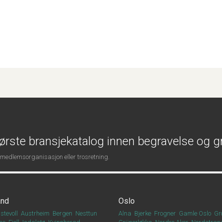
ørste bransjekatalog innen begravelse og g
 medlemsorganisasjon eller trosretning.
and
Oslo
stevoll
Austrheim
Bergen
Nesttun
Alna
Bjerke
Frogner
Gamle Oslo
Gr