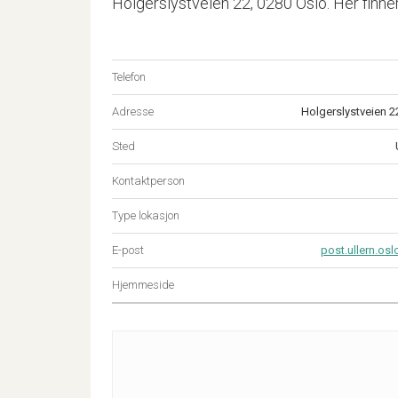
Holgerslystveien 22, 0280 Oslo. Her finner
Telefon
Adresse
Holgerslystveien 2
Sted
Kontaktperson
Type lokasjon
E-post
post.ullern.os
Hjemmeside