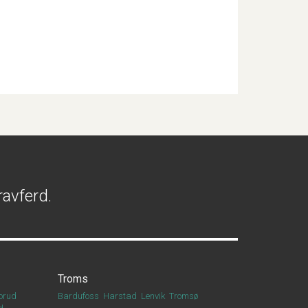
ravferd.
Troms
orud
Bardufoss
Harstad
Lenvik
Tromsø