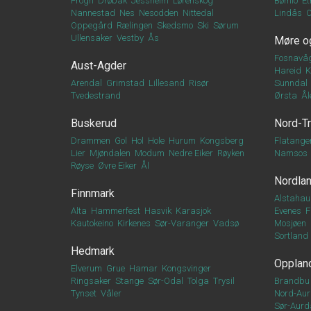
Frogn
Drøbak
Jessheim
Lørenskog
Bømlo
Et
Nannestad
Nes
Nesodden
Nittedal
Lindås
Oppegård
Rælingen
Skedsmo
Ski
Sørum
Ullensaker
Vestby
Ås
Møre o
Fosnavå
Aust-Agder
Hareid
K
Arendal
Grimstad
Lillesand
Risør
Sunndal
Tvedestrand
Ørsta
Ål
Buskerud
Nord-T
Drammen
Gol
Hol
Hole
Hurum
Kongsberg
Flatange
Lier
Mjøndalen
Modum
Nedre Eiker
Røyken
Namsos
Røyse
Øvre Eiker
Ål
Nordla
Finnmark
Alstahau
Alta
Hammerfest
Hasvik
Karasjok
Evenes
F
Kautokeino
Kirkenes
Sør-Varanger
Vadsø
Mosjøen
Sortland
Hedmark
Opplan
Elverum
Grue
Hamar
Kongsvinger
Ringsaker
Stange
Sør-Odal
Tolga
Trysil
Brandbu
Tynset
Våler
Nord-Aur
Sør-Aurd