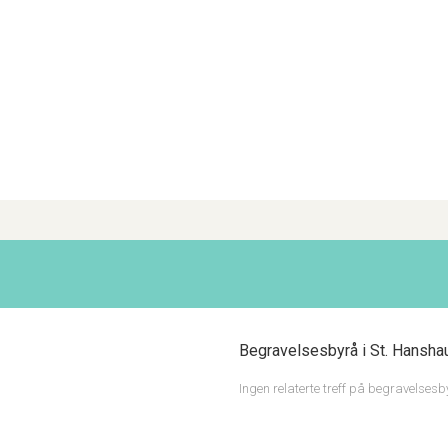
Begravelsesbyrå i St. Hansh
Ingen relaterte treff på begravelses