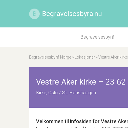
Begravelsesbyra
.nu
B
Begravelsesbyrå
Begravelsesbyrå Norge
»
Lokasjoner
»
Vestre Aker kirke
Vestre Aker kirke
–
23 62
Kirke, Oslo / St. Hanshaugen
Velkommen til infosiden for
Vestre Aker