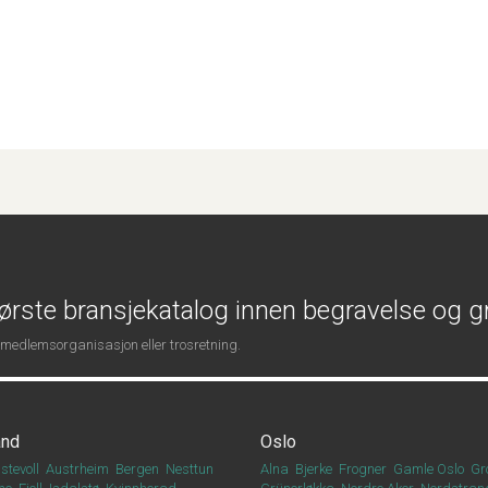
ørste bransjekatalog innen begravelse og g
 medlemsorganisasjon eller trosretning.
and
Oslo
stevoll
Austrheim
Bergen
Nesttun
Alna
Bjerke
Frogner
Gamle Oslo
Gr