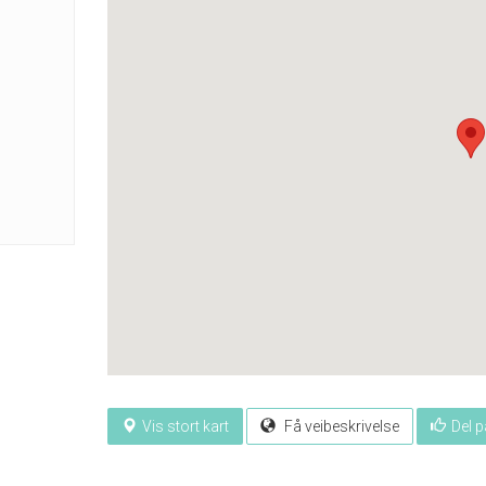
Vis stort kart
Få veibeskrivelse
Del 