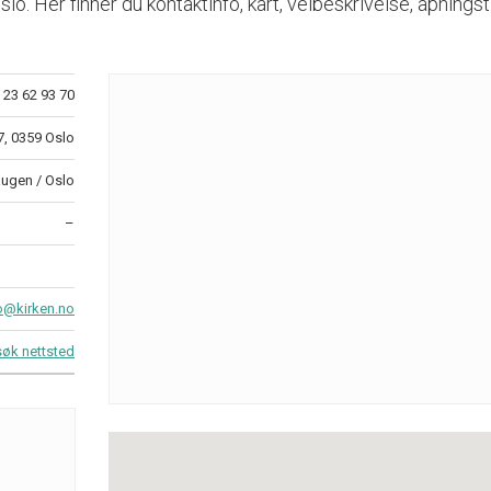
. Her finner du kontaktinfo, kart, veibeskrivelse, åpnings
23 62 93 70
7, 0359 Oslo
augen / Oslo
–
o@kirken.no
øk nettsted