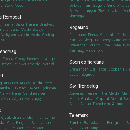
ne
Fjell
Isdalstø
Kvinnherad
Grünerløkka
Nordre Aker
Nordstran
Os
Stord
Voss
Oslo sentrum
Sagene
Søndre Nords
St. Hanshaugen
Stovner
Ullern
Vest
Østensjø
g Romsdal
g
Fræna
Giske
Haram
Brattvåg
Rogaland
ristiansund
Molde
Skodje
Sykkylven
Ulstein
Volda
Ørskog
Eigersund
Finnøy
Gjesdal
Hå
Haug
esund
Karmøy
Klepp
Rennesøy
Sandnes
Stavanger
Strand
Time
Bryne
Tys
Varhaug
Vindafjord
røndelag
r
Frosta
Grong
Inderøy
Levanger
Sogn og fjordane
Nærøy
Steinkjer
Stjørdal
Verdal
Bremanger
Eid
Førde
Gloppen
Hyll
Luster
Sogndal
nd
g
Andenes
Andøy
Bardu
Bodø
Sør-Trøndelag
auske
Flakstad
Leknes
Lødingen
Narvik
Rana
Sandnessjøen
Agdenes
Hemne
Hitra
Meldal
Melh
Vefsn
Vågan
Vestvågøy
Midtre Gauldal
Oppdal
Orkdal
Rør
Selbu
Skaun
Trondheim
Ørland
d
Telemark
Gjøvik
Gran
Lillehammer
Lunner
dal
Otta
Ringebu
Søndre Land
Bamble
Bø
Notodden
Porsgrunn
Se
al
Vestre Toten
Østre Toten
Siljan
Skien
Vinje