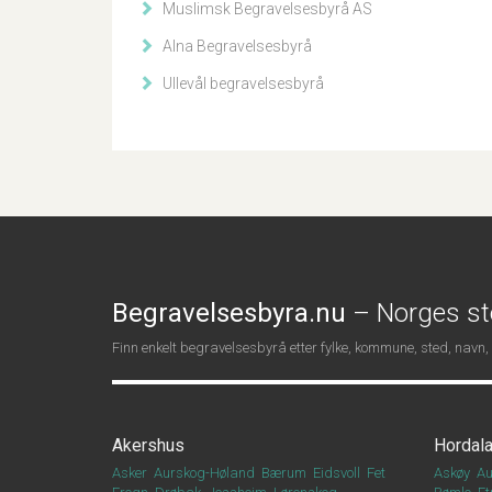
Muslimsk Begravelsesbyrå AS
Alna Begravelsesbyrå
Ullevål begravelsesbyrå
Begravelsesbyra.nu
– Norges st
Finn enkelt begravelsesbyrå etter fylke, kommune, sted, navn,
Akershus
Hordal
Asker
Aurskog-Høland
Bærum
Eidsvoll
Fet
Askøy
Au