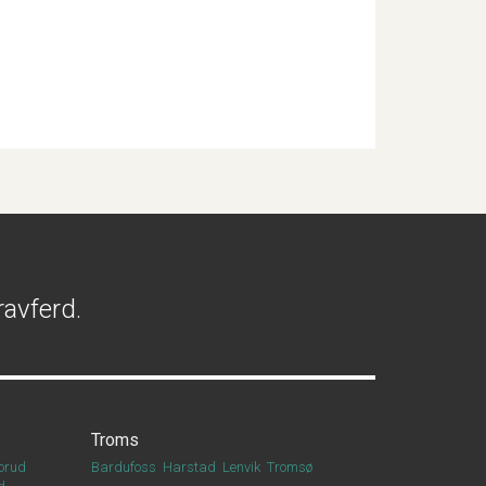
ravferd.
Troms
orud
Bardufoss
Harstad
Lenvik
Tromsø