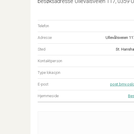
besøksadresse Ullevålsveien 117, 0359 Oslo
Telefon
Adresse
Ullevålsveien 11
Sted
St. Hansh
Kontaktperson
Type lokasjon
E-post
post.bmv.osl
Hjemmeside
Bes