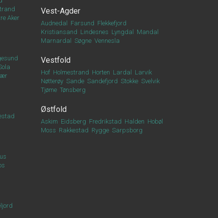
d
trand
Vest-Agder
re Aker
Audnedal
Farsund
Flekkefjord
Kristiansand
Lindesnes
Lyngdal
Mandal
Marnardal
Søgne
Vennesla
esund
Vestfold
Sola
Hof
Holmestrand
Horten
Lardal
Larvik
vær
Nøtterøy
Sande
Sandefjord
Stokke
Svelvik
Tjøme
Tønsberg
Østfold
estad
Askim
Eidsberg
Fredrikstad
Halden
Hobøl
Moss
Rakkestad
Rygge
Sarpsborg
us
os
ljord