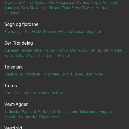
Eigersund
Finnøy
Gjesdal
Hå
Haugesund
Karmøy
Klepp
Rennesøy
Sandnes
Sola
Stavanger
Strand
Time
Bryne
Tysvær
Varhaug
Vindafjord
Sogn og fjordane
Bremanger
Eid
Førde
Gloppen
Hyllestad
Luster
Sogndal
Sør-Trøndelag
Agdenes
Hemne
Hitra
Meldal
Melhus
Midtre Gauldal
Oppdal
Orkdal
Røros
Selbu
Skaun
Trondheim
Ørland
Telemark
Bamble
Bø
Notodden
Porsgrunn
Seljord
Siljan
Skien
Vinje
Troms
Bardufoss
Harstad
Lenvik
Tromsø
Vest-Agder
Audnedal
Farsund
Flekkefjord
Kristiansand
Lindesnes
Lyngdal
Mandal
Marnardal
Søgne
Vennesla
Vestfold