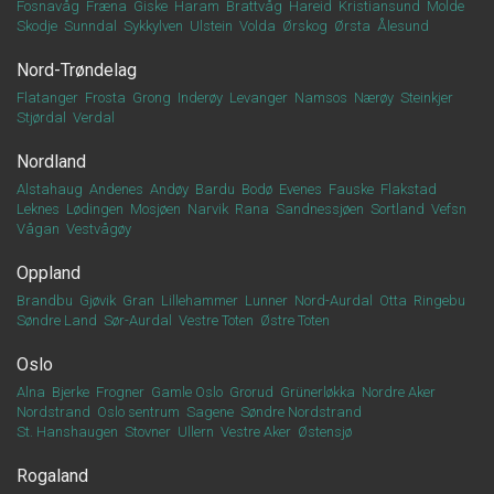
Fosnavåg
Fræna
Giske
Haram
Brattvåg
Hareid
Kristiansund
Molde
Skodje
Sunndal
Sykkylven
Ulstein
Volda
Ørskog
Ørsta
Ålesund
Nord-Trøndelag
Flatanger
Frosta
Grong
Inderøy
Levanger
Namsos
Nærøy
Steinkjer
Stjørdal
Verdal
Nordland
Alstahaug
Andenes
Andøy
Bardu
Bodø
Evenes
Fauske
Flakstad
Leknes
Lødingen
Mosjøen
Narvik
Rana
Sandnessjøen
Sortland
Vefsn
Vågan
Vestvågøy
Oppland
Brandbu
Gjøvik
Gran
Lillehammer
Lunner
Nord-Aurdal
Otta
Ringebu
Søndre Land
Sør-Aurdal
Vestre Toten
Østre Toten
Oslo
Alna
Bjerke
Frogner
Gamle Oslo
Grorud
Grünerløkka
Nordre Aker
Nordstrand
Oslo sentrum
Sagene
Søndre Nordstrand
St. Hanshaugen
Stovner
Ullern
Vestre Aker
Østensjø
Rogaland