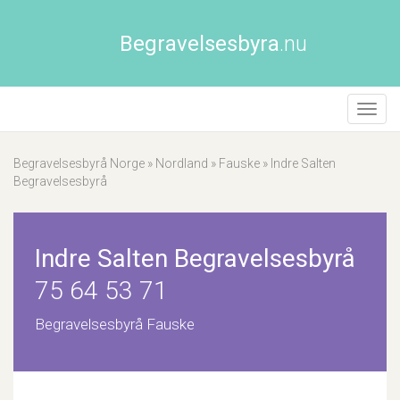
Begravelsesbyra
.nu
Åpne/
naviga
Begravelsesbyrå Norge
»
Nordland
»
Fauske
»
Indre Salten
Begravelsesbyrå
Indre Salten Begravelsesbyrå
75 64 53 71
Begravelsesbyrå Fauske