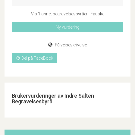
Vis 1 annet begravelsesbyråer i Fauske
Ny vurdering
Få veibeskrivelse
Del på FaceBook
Brukervurderinger av Indre Salten
Begravelsesbyrå