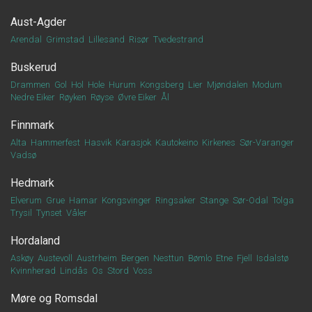
Aust-Agder
Arendal
Grimstad
Lillesand
Risør
Tvedestrand
Buskerud
Drammen
Gol
Hol
Hole
Hurum
Kongsberg
Lier
Mjøndalen
Modum
Nedre Eiker
Røyken
Røyse
Øvre Eiker
Ål
Finnmark
Alta
Hammerfest
Hasvik
Karasjok
Kautokeino
Kirkenes
Sør-Varanger
Vadsø
Hedmark
Elverum
Grue
Hamar
Kongsvinger
Ringsaker
Stange
Sør-Odal
Tolga
Trysil
Tynset
Våler
Hordaland
Askøy
Austevoll
Austrheim
Bergen
Nesttun
Bømlo
Etne
Fjell
Isdalstø
Kvinnherad
Lindås
Os
Stord
Voss
Møre og Romsdal