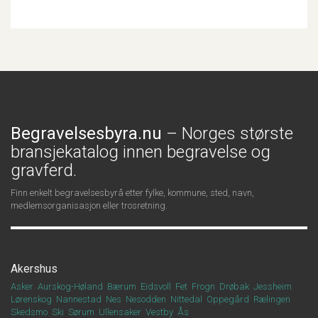
Begravelsesbyra.nu
– Norges største
bransjekatalog innen begravelse og
gravferd.
Finn enkelt begravelsesbyrå etter fylke, kommune, sted, navn,
medlemsorganisasjon eller trosretning.
Akershus
Asker
Aurskog-Høland
Bærum
Eidsvoll
Fet
Frogn
Drøbak
Jessheim
Lørenskog
Nannestad
Nes
Nesodden
Nittedal
Oppegård
Rælingen
Skedsmo
Ski
Sørum
Ullensaker
Vestby
Ås