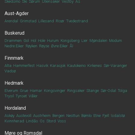
Skedsmo
Ski
Sørum
Ullensaker
Vestby
Ås
Aust-Agder
Arendal
Grimstad
Lillesand
Risør
Tvedestrand
Buskerud
Drammen
Gol
Hol
Hole
Hurum
Kongsberg
Lier
Mjøndalen
Modum
Nedre Eiker
Røyken
Røyse
Øvre Eiker
Ål
Finnmark
Alta
Hammerfest
Hasvik
Karasjok
Kautokeino
Kirkenes
Sør-Varanger
Vadsø
Hedmark
Elverum
Grue
Hamar
Kongsvinger
Ringsaker
Stange
Sør-Odal
Tolga
Trysil
Tynset
Våler
Hordaland
Askøy
Austevoll
Austrheim
Bergen
Nesttun
Bømlo
Etne
Fjell
Isdalstø
Kvinnherad
Lindås
Os
Stord
Voss
Møre og Romsdal