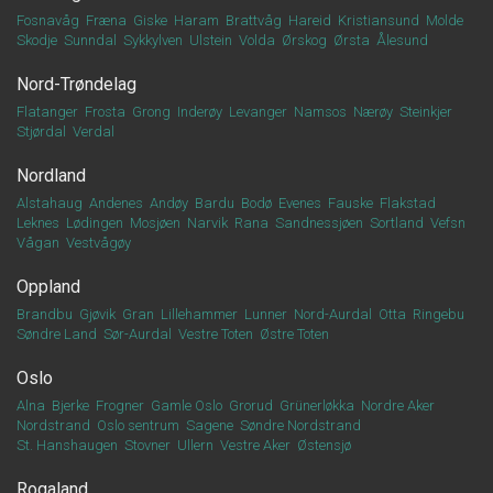
Fosnavåg
Fræna
Giske
Haram
Brattvåg
Hareid
Kristiansund
Molde
Skodje
Sunndal
Sykkylven
Ulstein
Volda
Ørskog
Ørsta
Ålesund
Nord-Trøndelag
Flatanger
Frosta
Grong
Inderøy
Levanger
Namsos
Nærøy
Steinkjer
Stjørdal
Verdal
Nordland
Alstahaug
Andenes
Andøy
Bardu
Bodø
Evenes
Fauske
Flakstad
Leknes
Lødingen
Mosjøen
Narvik
Rana
Sandnessjøen
Sortland
Vefsn
Vågan
Vestvågøy
Oppland
Brandbu
Gjøvik
Gran
Lillehammer
Lunner
Nord-Aurdal
Otta
Ringebu
Søndre Land
Sør-Aurdal
Vestre Toten
Østre Toten
Oslo
Alna
Bjerke
Frogner
Gamle Oslo
Grorud
Grünerløkka
Nordre Aker
Nordstrand
Oslo sentrum
Sagene
Søndre Nordstrand
St. Hanshaugen
Stovner
Ullern
Vestre Aker
Østensjø
Rogaland