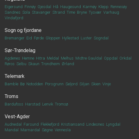
Eigersund
Finnøy
Gjesdal
Hå
Haugesund
Karmøy
Klepp
Rennesøy
Sandnes
Sola
Stavanger
Strand
Time
Bryne
Tysvær
Varhaug
Vindafjord
Sogn og fjordane
Bremanger
Eid
Førde
Gloppen
Hyllestad
Luster
Sogndal
Sør-Trøndelag
Agdenes
Hemne
Hitra
Meldal
Melhus
Midtre Gauldal
Oppdal
Orkdal
Røros
Selbu
Skaun
Trondheim
Ørland
Telemark
Bamble
Bø
Notodden
Porsgrunn
Seljord
Siljan
Skien
Vinje
Troms
Bardufoss
Harstad
Lenvik
Tromsø
Vest-Agder
Audnedal
Farsund
Flekkefjord
Kristiansand
Lindesnes
Lyngdal
Mandal
Marnardal
Søgne
Vennesla