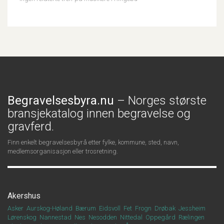
Begravelsesbyra.nu
– Norges største
bransjekatalog innen begravelse og
gravferd.
Finn enkelt begravelsesbyrå etter fylke, kommune, sted, navn,
medlemsorganisasjon eller trosretning.
Akershus
Asker
Aurskog-Høland
Bærum
Eidsvoll
Fet
Frogn
Drøbak
Jessheim
Lørenskog
Nannestad
Nes
Nesodden
Nittedal
Oppegård
Rælingen