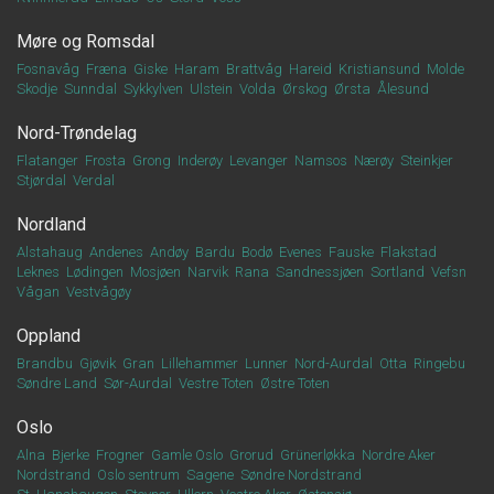
Møre og Romsdal
Fosnavåg
Fræna
Giske
Haram
Brattvåg
Hareid
Kristiansund
Molde
Skodje
Sunndal
Sykkylven
Ulstein
Volda
Ørskog
Ørsta
Ålesund
Nord-Trøndelag
Flatanger
Frosta
Grong
Inderøy
Levanger
Namsos
Nærøy
Steinkjer
Stjørdal
Verdal
Nordland
Alstahaug
Andenes
Andøy
Bardu
Bodø
Evenes
Fauske
Flakstad
Leknes
Lødingen
Mosjøen
Narvik
Rana
Sandnessjøen
Sortland
Vefsn
Vågan
Vestvågøy
Oppland
Brandbu
Gjøvik
Gran
Lillehammer
Lunner
Nord-Aurdal
Otta
Ringebu
Søndre Land
Sør-Aurdal
Vestre Toten
Østre Toten
Oslo
Alna
Bjerke
Frogner
Gamle Oslo
Grorud
Grünerløkka
Nordre Aker
Nordstrand
Oslo sentrum
Sagene
Søndre Nordstrand