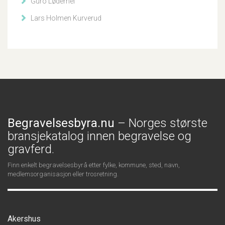
Guro Lødemel
Lars Holmen Kurverud
Begravelsesbyra.nu
– Norges største
bransjekatalog innen begravelse og
gravferd.
Finn enkelt begravelsesbyrå etter fylke, kommune, sted, navn,
medlemsorganisasjon eller trosretning.
Akershus