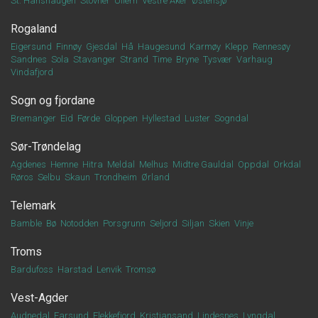
St. Hanshaugen
Stovner
Ullern
Vestre Aker
Østensjø
Rogaland
Eigersund
Finnøy
Gjesdal
Hå
Haugesund
Karmøy
Klepp
Rennesøy
Sandnes
Sola
Stavanger
Strand
Time
Bryne
Tysvær
Varhaug
Vindafjord
Sogn og fjordane
Bremanger
Eid
Førde
Gloppen
Hyllestad
Luster
Sogndal
Sør-Trøndelag
Agdenes
Hemne
Hitra
Meldal
Melhus
Midtre Gauldal
Oppdal
Orkdal
Røros
Selbu
Skaun
Trondheim
Ørland
Telemark
Bamble
Bø
Notodden
Porsgrunn
Seljord
Siljan
Skien
Vinje
Troms
Bardufoss
Harstad
Lenvik
Tromsø
Vest-Agder
Audnedal
Farsund
Flekkefjord
Kristiansand
Lindesnes
Lyngdal