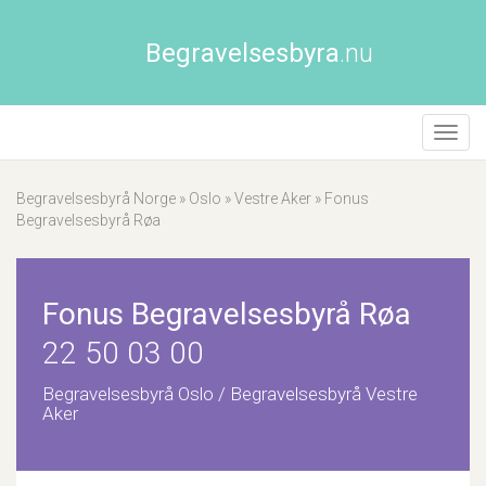
Begravelsesbyra
.nu
Åpne/
naviga
Begravelsesbyrå Norge
»
Oslo
»
Vestre Aker
»
Fonus
Begravelsesbyrå Røa
Fonus Begravelsesbyrå Røa
22 50 03 00
Begravelsesbyrå Oslo / Begravelsesbyrå Vestre
Aker