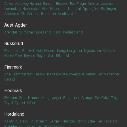
Asker
Aurskog-Høland
Bærum
Eidsvoll
Fet
Frogn
Drøbak
Jessheim
Lørenskog
Nannestad
Nes
Nesodden
Nittedal
Oppegård
Rælingen
Skedsmo
Ski
Sørum
Ullensaker
Vestby
Ås
Aust-Agder
Arendal
Grimstad
Lillesand
Risør
Tvedestrand
Buskerud
Drammen
Gol
Hol
Hole
Hurum
Kongsberg
Lier
Mjøndalen
Modum
Nedre Eiker
Røyken
Røyse
Øvre Eiker
Ål
Finnmark
Alta
Hammerfest
Hasvik
Karasjok
Kautokeino
Kirkenes
Sør-Varanger
Vadsø
Hedmark
Elverum
Grue
Hamar
Kongsvinger
Ringsaker
Stange
Sør-Odal
Tolga
Trysil
Tynset
Våler
Hordaland
Askøy
Austevoll
Austrheim
Bergen
Nesttun
Bømlo
Etne
Fjell
Isdalstø
Kvinnherad
Lindås
Os
Stord
Voss