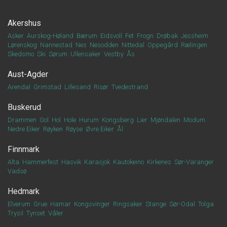
Akershus
Asker
Aurskog-Høland
Bærum
Eidsvoll
Fet
Frogn
Drøbak
Jessheim
Lørenskog
Nannestad
Nes
Nesodden
Nittedal
Oppegård
Rælingen
Skedsmo
Ski
Sørum
Ullensaker
Vestby
Ås
Aust-Agder
Arendal
Grimstad
Lillesand
Risør
Tvedestrand
Buskerud
Drammen
Gol
Hol
Hole
Hurum
Kongsberg
Lier
Mjøndalen
Modum
Nedre Eiker
Røyken
Røyse
Øvre Eiker
Ål
Finnmark
Alta
Hammerfest
Hasvik
Karasjok
Kautokeino
Kirkenes
Sør-Varanger
Vadsø
Hedmark
Elverum
Grue
Hamar
Kongsvinger
Ringsaker
Stange
Sør-Odal
Tolga
Trysil
Tynset
Våler