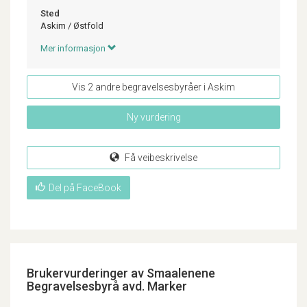
Sted
Askim
/
Østfold
Mer informasjon
Vis 2 andre begravelsesbyråer i Askim
Ny vurdering
Få veibeskrivelse
Del på FaceBook
Brukervurderinger av Smaalenene
Begravelsesbyrå avd. Marker