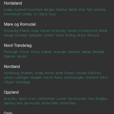
Hordaland
Askøy
Austevoll
Austrheim
Bergen
Nesttun
Bømlo
Etne
Fjell
Isdalstø
Kvinnherad
Lindås
Os
Stord
Voss
Møre og Romsdal
Fosnavåg
Fræna
Giske
Haram
Brattvåg
Hareid
Kristiansund
Molde
Skodje
Sunndal
Sykkylven
Ulstein
Volda
Ørskog
Ørsta
Ålesund
Nord-Trøndelag
Flatanger
Frosta
Grong
Inderøy
Levanger
Namsos
Nærøy
Steinkjer
Stjørdal
Verdal
Nordland
Alstahaug
Andenes
Andøy
Bardu
Bodø
Evenes
Fauske
Flakstad
Leknes
Lødingen
Mosjøen
Narvik
Rana
Sandnessjøen
Sortland
Vefsn
Vågan
Vestvågøy
Oppland
Brandbu
Gjøvik
Gran
Lillehammer
Lunner
Nord-Aurdal
Otta
Ringebu
Søndre Land
Sør-Aurdal
Vestre Toten
Østre Toten
Oslo