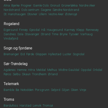
Alna
Bjerke
Frogner
Gamle Oslo
Grorud
Grünerløkka
Nordre Aker
Nordstrand
Oslo sentrum
Sagene
Søndre Nordstrand
St. Hanshaugen
Stovner
Ullern
Vestre Aker
Østensjø
Rogaland
Eigersund
Finnøy
Gjesdal
Hå
Haugesund
Karmøy
Klepp
Rennesøy
Sandnes
Sola
Stavanger
Strand
Time
Bryne
Tysvær
Varhaug
Vindafjord
Sogn og fjordane
Bremanger
Eid
Førde
Gloppen
Hyllestad
Luster
Sogndal
Sør-Trøndelag
Agdenes
Hemne
Hitra
Meldal
Melhus
Midtre Gauldal
Oppdal
Orkdal
Røros
Selbu
Skaun
Trondheim
Ørland
Telemark
Bamble
Bø
Notodden
Porsgrunn
Seljord
Siljan
Skien
Vinje
Troms
Bardufoss
Harstad
Lenvik
Tromsø