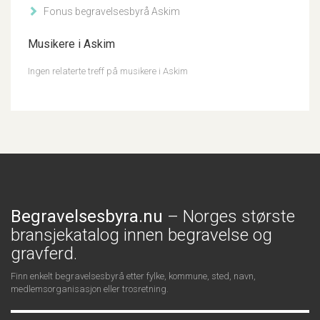
Fonus begravelsesbyrå Askim
Musikere i Askim
Ingen relaterte treff på musikere i Askim
Begravelsesbyra.nu
– Norges største
bransjekatalog innen begravelse og
gravferd.
Finn enkelt begravelsesbyrå etter fylke, kommune, sted, navn,
medlemsorganisasjon eller trosretning.