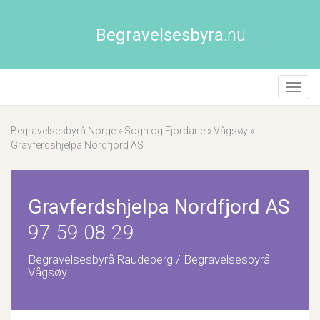
Begravelsesbyra
.nu
Åpne/
naviga
Begravelsesbyrå Norge
»
Sogn og Fjordane
»
Vågsøy
»
Gravferdshjelpa Nordfjord AS
Gravferdshjelpa Nordfjord AS
97 59 08 29
Begravelsesbyrå Raudeberg / Begravelsesbyrå
Vågsøy