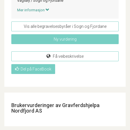
Vågsøy
/
Sogn og Fjordane
Mer informasjon
Vis alle begravelsesbyråer i Sogn og Fjordane
Ny vurdering
Få veibeskrivelse
Del på FaceBook
Brukervurderinger av Gravferdshjelpa
Nordfjord AS