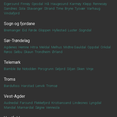
Eigersund
Finnøy
Gjesdal
Hå
Haugesund
Karmøy
Klepp
Rennesøy
Sandnes
Sola
Stavanger
Strand
Time
Bryne
Tysvær
Varhaug
Vindafjord
Sogn og fjordane
Bremanger
Eid
Førde
Gloppen
Hyllestad
Luster
Sogndal
Sør-Trøndelag
Agdenes
Hemne
Hitra
Meldal
Melhus
Midtre Gauldal
Oppdal
Orkdal
Røros
Selbu
Skaun
Trondheim
Ørland
Telemark
Bamble
Bø
Notodden
Porsgrunn
Seljord
Siljan
Skien
Vinje
Troms
Bardufoss
Harstad
Lenvik
Tromsø
Vest-Agder
Audnedal
Farsund
Flekkefjord
Kristiansand
Lindesnes
Lyngdal
Mandal
Marnardal
Søgne
Vennesla