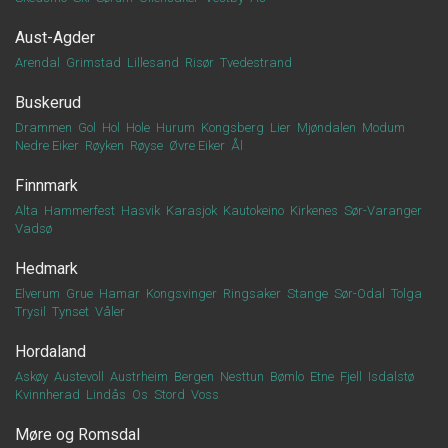
Aust-Agder
Arendal
Grimstad
Lillesand
Risør
Tvedestrand
Buskerud
Drammen
Gol
Hol
Hole
Hurum
Kongsberg
Lier
Mjøndalen
Modum
Nedre Eiker
Røyken
Røyse
Øvre Eiker
Ål
Finnmark
Alta
Hammerfest
Hasvik
Karasjok
Kautokeino
Kirkenes
Sør-Varanger
Vadsø
Hedmark
Elverum
Grue
Hamar
Kongsvinger
Ringsaker
Stange
Sør-Odal
Tolga
Trysil
Tynset
Våler
Hordaland
Askøy
Austevoll
Austrheim
Bergen
Nesttun
Bømlo
Etne
Fjell
Isdalstø
Kvinnherad
Lindås
Os
Stord
Voss
Møre og Romsdal