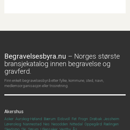
Begravelsesbyra.nu
– Norges største
bransjekatalog innen begravelse og
gravferd.
Finn enkelt begravelsesbyrå etter fylke, kommune, sted, navn,
medlemsorganisasjon eller trosretning.
Akershus
Asker
Aurskog-Høland
Bærum
Eidsvoll
Fet
Frogn
Drøbak
Jessheim
Lørenskog
Nannestad
Nes
Nesodden
Nittedal
Oppegård
Rælingen
Skedsmo
Ski
Sørum
Ullensaker
Vestby
Ås