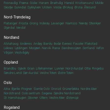
Fosnavåg
Fræna
Giske
Haram
Brattvåg
Hareid
Kristiansund
Molde
Skodje
Sunndal
Sykkylven
Ulstein
Volda
Ørskog
Ørsta
Ålesund
Nord-Trøndelag
Flatanger
Frosta
Grong
Inderøy
Levanger
Namsos
Nærøy
Steinkjer
Stjørdal
Verdal
Nordland
Alstahaug
Andenes
Andøy
Bardu
Bodø
Evenes
Fauske
Flakstad
Leknes
Lødingen
Mosjøen
Narvik
Rana
Sandnessjøen
Sortland
Vefsn
Vågan
Vestvågøy
Oppland
Brandbu
Gjøvik
Gran
Lillehammer
Lunner
Nord-Aurdal
Otta
Ringebu
Søndre Land
Sør-Aurdal
Vestre Toten
Østre Toten
Oslo
Alna
Bjerke
Frogner
Gamle Oslo
Grorud
Grünerløkka
Nordre Aker
Nordstrand
Oslo sentrum
Sagene
Søndre Nordstrand
St. Hanshaugen
Stovner
Ullern
Vestre Aker
Østensjø
Rogaland