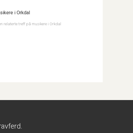
ikere i Orkdal
n relaterte treff på musikere i Orkdal
ravferd.