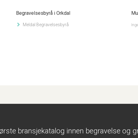
Begravelsesbyrå i Orkdal
Mus
Meldal Begravelsesbyrå
Inge
ørste bransjekatalog innen begravelse og g