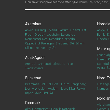
Finn enkelt begravelsesbyrå etter fylke, kommune, sted, navn,
Akershus
Hordal
Asker
Aurskog-Høland
Bærum
Eidsvoll
Fet
Askøy
Au
Frogn
Drøbak
Jessheim
Lørenskog
Bømlo
Et
Nannestad
Nes
Nesodden
Nittedal
Lindås
Oppegård
Rælingen
Skedsmo
Ski
Sørum
Ullensaker
Vestby
Ås
Møre o
Fosnavå
Aust-Agder
Hareid
K
Arendal
Grimstad
Lillesand
Risør
Sunndal
Tvedestrand
Ørsta
Ål
Buskerud
Nord-T
Drammen
Gol
Hol
Hole
Hurum
Kongsberg
Flatange
Lier
Mjøndalen
Modum
Nedre Eiker
Røyken
Namsos
Røyse
Øvre Eiker
Ål
Nordla
Finnmark
Alstahau
Alta
Hammerfest
Hasvik
Karasjok
Evenes
F