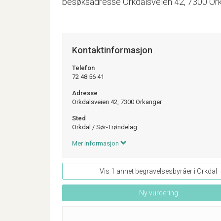
besøksadresse Orkdalsveien 42, 7300 Orkang
Kontaktinformasjon
Telefon
72 48 56 41
Adresse
Orkdalsveien 42, 7300 Orkanger
Sted
Orkdal
/
Sør-Trøndelag
Mer informasjon
Vis 1 annet begravelsesbyråer i Orkdal
Ny vurdering