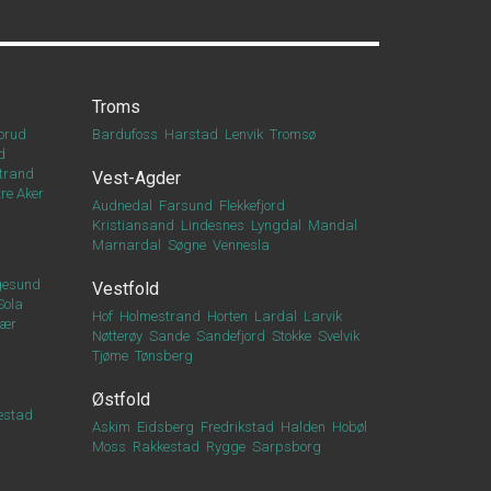
Troms
orud
Bardufoss
Harstad
Lenvik
Tromsø
d
trand
Vest-Agder
re Aker
Audnedal
Farsund
Flekkefjord
Kristiansand
Lindesnes
Lyngdal
Mandal
Marnardal
Søgne
Vennesla
esund
Vestfold
Sola
Hof
Holmestrand
Horten
Lardal
Larvik
vær
Nøtterøy
Sande
Sandefjord
Stokke
Svelvik
Tjøme
Tønsberg
Østfold
estad
Askim
Eidsberg
Fredrikstad
Halden
Hobøl
Moss
Rakkestad
Rygge
Sarpsborg