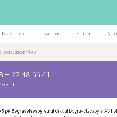
Leverandører
Lokasjoner
Musikere
Artikl
al Begravelsesbyrå AS
S
–
72 48 56 41
 Orkdal
AS
på Begravelsesbyra.nu!
Orkdal Begravelsesbyrå AS holde