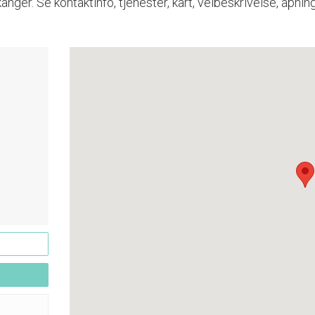
er. Se kontaktinfo, tjenester, kart, veibeskrivelse, åpning