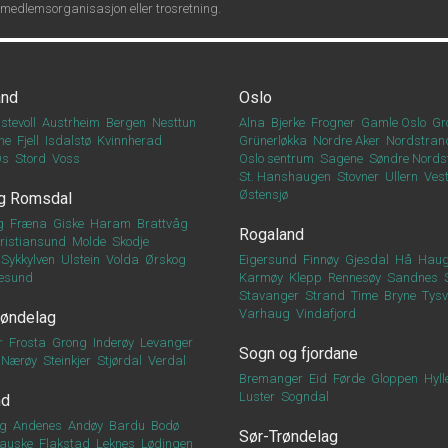
 medlemsorganisasjon eller trosretning.
and
Oslo
stevoll
Austrheim
Bergen
Nesttun
Alna
Bjerke
Frogner
Gamle Oslo
Gr
ne
Fjell
Isdalstø
Kvinnherad
Grünerløkka
Nordre Aker
Nordstran
Os
Stord
Voss
Oslo sentrum
Sagene
Søndre Nords
St. Hanshaugen
Stovner
Ullern
Vest
Østensjø
g Romsdal
g
Fræna
Giske
Haram
Brattvåg
Rogaland
ristiansund
Molde
Skodje
Sykkylven
Ulstein
Volda
Ørskog
Eigersund
Finnøy
Gjesdal
Hå
Haug
esund
Karmøy
Klepp
Rennesøy
Sandnes
Stavanger
Strand
Time
Bryne
Tys
Varhaug
Vindafjord
røndelag
r
Frosta
Grong
Inderøy
Levanger
Sogn og fjordane
Nærøy
Steinkjer
Stjørdal
Verdal
Bremanger
Eid
Førde
Gloppen
Hyll
Luster
Sogndal
nd
g
Andenes
Andøy
Bardu
Bodø
Sør-Trøndelag
auske
Flakstad
Leknes
Lødingen