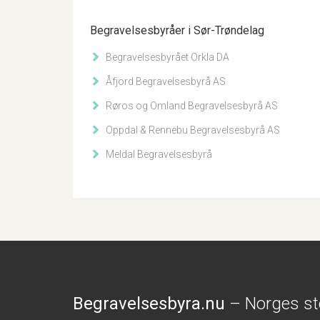
Begravelsesbyråer i Sør-Trøndelag
Begravelsesbyrået Orkla DA
Åfjord Begravelsesbyrå AS
Røros og Omland Begravelsesbyrå AS
Oppdal & Rennebu Begravelsesbyrå AS
Meldal Begravelsesbyrå
Begravelsesbyra.nu
– Norges st