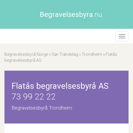
Begravelsesbyra
.nu
Åpne/
naviga
Begravelsesbyrå Norge
»
Sør-Trøndelag
»
Trondheim
»
Flatås
begravelsesbyrå AS
Flatås begravelsesbyrå AS
73 99 22 22
Begravelsesbyrå Trondheim