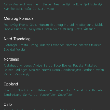
Askøy
Austevoll
Austrheim
Bergen
Nesttun
Bømlo
Etne
Fjell
Isdalstø
Kvinnherad
Lindås
Os
Stord
Voss
Møre og Romsdal
Fosnavåg
Fræna
Giske
Haram
Brattvåg
Hareid
Kristiansund
Molde
Skodje
Sunndal
Sykkylven
Ulstein
Volda
Ørskog
Ørsta
Ålesund
Nord-Trøndelag
Flatanger
Frosta
Grong
Inderøy
Levanger
Namsos
Nærøy
Steinkjer
Stjørdal
Verdal
Nordland
Alstahaug
Andenes
Andøy
Bardu
Bodø
Evenes
Fauske
Flakstad
Leknes
Lødingen
Mosjøen
Narvik
Rana
Sandnessjøen
Sortland
Vefsn
Vågan
Vestvågøy
Oppland
Brandbu
Gjøvik
Gran
Lillehammer
Lunner
Nord-Aurdal
Otta
Ringebu
Søndre Land
Sør-Aurdal
Vestre Toten
Østre Toten
Oslo