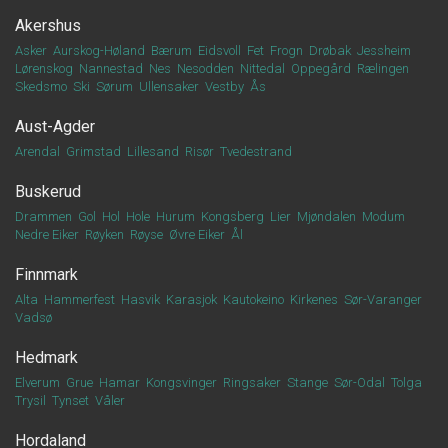
Akershus
Asker
Aurskog-Høland
Bærum
Eidsvoll
Fet
Frogn
Drøbak
Jessheim
Lørenskog
Nannestad
Nes
Nesodden
Nittedal
Oppegård
Rælingen
Skedsmo
Ski
Sørum
Ullensaker
Vestby
Ås
Aust-Agder
Arendal
Grimstad
Lillesand
Risør
Tvedestrand
Buskerud
Drammen
Gol
Hol
Hole
Hurum
Kongsberg
Lier
Mjøndalen
Modum
Nedre Eiker
Røyken
Røyse
Øvre Eiker
Ål
Finnmark
Alta
Hammerfest
Hasvik
Karasjok
Kautokeino
Kirkenes
Sør-Varanger
Vadsø
Hedmark
Elverum
Grue
Hamar
Kongsvinger
Ringsaker
Stange
Sør-Odal
Tolga
Trysil
Tynset
Våler
Hordaland