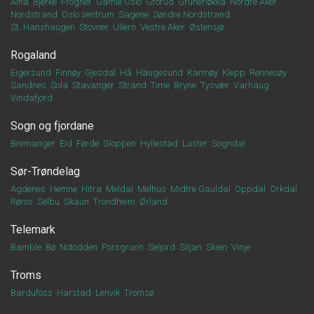
Alna
Bjerke
Frogner
Gamle Oslo
Grorud
Grünerløkka
Nordre Aker
Nordstrand
Oslo sentrum
Sagene
Søndre Nordstrand
St. Hanshaugen
Stovner
Ullern
Vestre Aker
Østensjø
Rogaland
Eigersund
Finnøy
Gjesdal
Hå
Haugesund
Karmøy
Klepp
Rennesøy
Sandnes
Sola
Stavanger
Strand
Time
Bryne
Tysvær
Varhaug
Vindafjord
Sogn og fjordane
Bremanger
Eid
Førde
Gloppen
Hyllestad
Luster
Sogndal
Sør-Trøndelag
Agdenes
Hemne
Hitra
Meldal
Melhus
Midtre Gauldal
Oppdal
Orkdal
Røros
Selbu
Skaun
Trondheim
Ørland
Telemark
Bamble
Bø
Notodden
Porsgrunn
Seljord
Siljan
Skien
Vinje
Troms
Bardufoss
Harstad
Lenvik
Tromsø