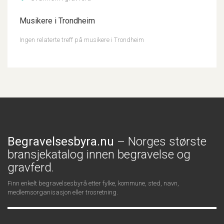
Musikere i Trondheim
Ingen relaterte treff på musikere i Trondheim
Begravelsesbyra.nu
– Norges største
bransjekatalog innen begravelse og
gravferd.
Finn enkelt begravelsesbyrå etter fylke, kommune, sted, navn,
medlemsorganisasjon eller trosretning.