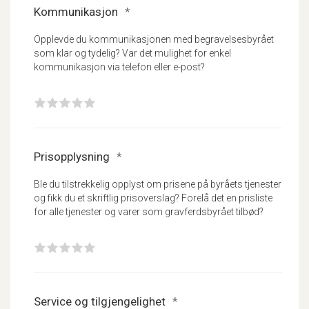
Kommunikasjon
*
Opplevde du kommunikasjonen med begravelsesbyrået
som klar og tydelig? Var det mulighet for enkel
kommunikasjon via telefon eller e-post?
1
2
3
4
5
Prisopplysning
*
Ble du tilstrekkelig opplyst om prisene på byråets tjenester
og fikk du et skriftlig prisoverslag? Forelå det en prisliste
for alle tjenester og varer som gravferdsbyrået tilbød?
1
2
3
4
5
Service og tilgjengelighet
*