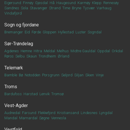
Eigersund
Finnøy
Gjesdal
Hå
Haugesund
Karmøy
Klepp
Rennesøy
Sandnes
Sola
Stavanger
Strand
Time
Bryne
Tysvær
Varhaug
Vindafjord
Sogn og fjordane
Bremanger
Eid
Førde
Gloppen
Hyllestad
Luster
Sogndal
Sør-Trøndelag
Agdenes
Hemne
Hitra
Meldal
Melhus
Midtre Gauldal
Oppdal
Orkdal
Røros
Selbu
Skaun
Trondheim
Ørland
Telemark
Bamble
Bø
Notodden
Porsgrunn
Seljord
Siljan
Skien
Vinje
Troms
Bardufoss
Harstad
Lenvik
Tromsø
Vest-Agder
Audnedal
Farsund
Flekkefjord
Kristiansand
Lindesnes
Lyngdal
Mandal
Marnardal
Søgne
Vennesla
Vestfold