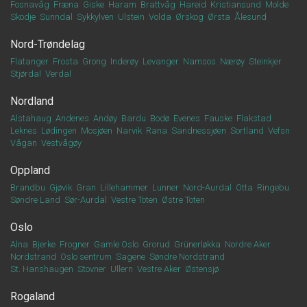
Fosnavåg
Fræna
Giske
Haram
Brattvåg
Hareid
Kristiansund
Molde
Skodje
Sunndal
Sykkylven
Ulstein
Volda
Ørskog
Ørsta
Ålesund
Nord-Trøndelag
Flatanger
Frosta
Grong
Inderøy
Levanger
Namsos
Nærøy
Steinkjer
Stjørdal
Verdal
Nordland
Alstahaug
Andenes
Andøy
Bardu
Bodø
Evenes
Fauske
Flakstad
Leknes
Lødingen
Mosjøen
Narvik
Rana
Sandnessjøen
Sortland
Vefsn
Vågan
Vestvågøy
Oppland
Brandbu
Gjøvik
Gran
Lillehammer
Lunner
Nord-Aurdal
Otta
Ringebu
Søndre Land
Sør-Aurdal
Vestre Toten
Østre Toten
Oslo
Alna
Bjerke
Frogner
Gamle Oslo
Grorud
Grünerløkka
Nordre Aker
Nordstrand
Oslo sentrum
Sagene
Søndre Nordstrand
St. Hanshaugen
Stovner
Ullern
Vestre Aker
Østensjø
Rogaland