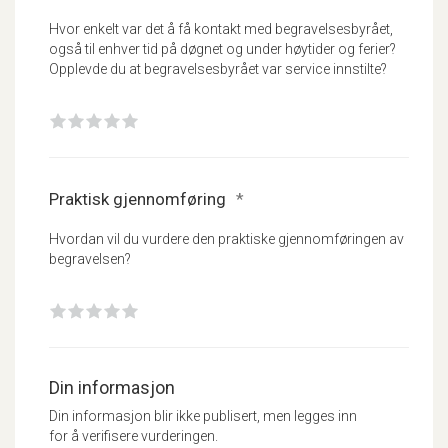
Hvor enkelt var det å få kontakt med begravelsesbyrået,
også til enhver tid på døgnet og under høytider og ferier?
Opplevde du at begravelsesbyrået var service innstilte?
1
2
3
4
5
Praktisk gjennomføring
*
Hvordan vil du vurdere den praktiske gjennomføringen av
begravelsen?
1
2
3
4
5
Din informasjon
Din informasjon blir ikke publisert, men legges inn
for å verifisere vurderingen.