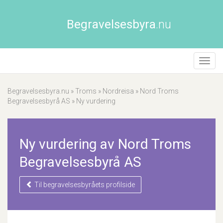
Begravelsesbyra
.nu
Åpne/
naviga
Begravelsesbyra.nu
»
Troms
»
Nordreisa
»
Nord Troms
Begravelsesbyrå AS
»
Ny vurdering
Ny vurdering av Nord Troms
Begravelsesbyrå AS
Til begravelsesbyråets profilside