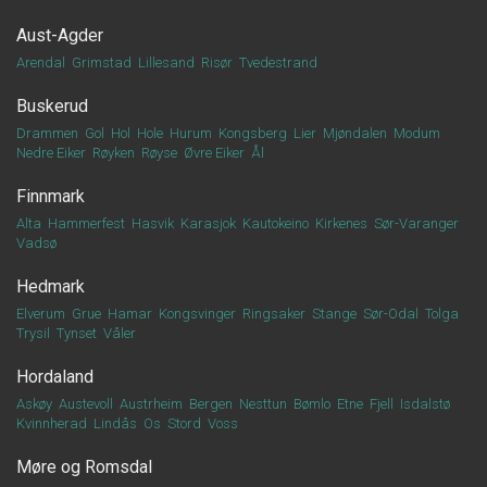
Aust-Agder
Arendal
Grimstad
Lillesand
Risør
Tvedestrand
Buskerud
Drammen
Gol
Hol
Hole
Hurum
Kongsberg
Lier
Mjøndalen
Modum
Nedre Eiker
Røyken
Røyse
Øvre Eiker
Ål
Finnmark
Alta
Hammerfest
Hasvik
Karasjok
Kautokeino
Kirkenes
Sør-Varanger
Vadsø
Hedmark
Elverum
Grue
Hamar
Kongsvinger
Ringsaker
Stange
Sør-Odal
Tolga
Trysil
Tynset
Våler
Hordaland
Askøy
Austevoll
Austrheim
Bergen
Nesttun
Bømlo
Etne
Fjell
Isdalstø
Kvinnherad
Lindås
Os
Stord
Voss
Møre og Romsdal