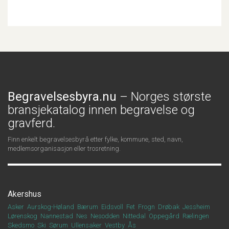
Begravelsesbyra.nu
– Norges største
bransjekatalog innen begravelse og
gravferd.
Finn enkelt begravelsesbyrå etter fylke, kommune, sted, navn,
medlemsorganisasjon eller trosretning.
Akershus
Asker
Aurskog-Høland
Bærum
Eidsvoll
Fet
Frogn
Drøbak
Jessheim
Lørenskog
Nannestad
Nes
Nesodden
Nittedal
Oppegård
Rælingen
Skedsmo
Ski
Sørum
Ullensaker
Vestby
Ås