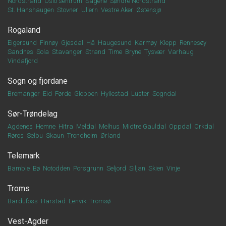
Nordstrand
Oslo sentrum
Sagene
Søndre Nordstrand
St. Hanshaugen
Stovner
Ullern
Vestre Aker
Østensjø
Rogaland
Eigersund
Finnøy
Gjesdal
Hå
Haugesund
Karmøy
Klepp
Rennesøy
Sandnes
Sola
Stavanger
Strand
Time
Bryne
Tysvær
Varhaug
Vindafjord
Sogn og fjordane
Bremanger
Eid
Førde
Gloppen
Hyllestad
Luster
Sogndal
Sør-Trøndelag
Agdenes
Hemne
Hitra
Meldal
Melhus
Midtre Gauldal
Oppdal
Orkdal
Røros
Selbu
Skaun
Trondheim
Ørland
Telemark
Bamble
Bø
Notodden
Porsgrunn
Seljord
Siljan
Skien
Vinje
Troms
Bardufoss
Harstad
Lenvik
Tromsø
Vest-Agder