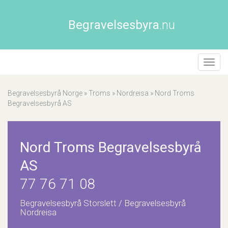
Begravelsesbyra
.nu
Åpne/
naviga
Begravelsesbyrå Norge
»
Troms
»
Nordreisa
»
Nord Troms
Begravelsesbyrå AS
Nord Troms Begravelsesbyrå
AS
77 76 71 08
Begravelsesbyrå Storslett / Begravelsesbyrå
Nordreisa