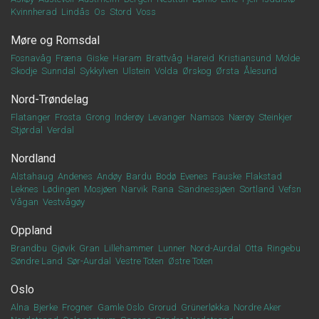
Kvinnherad
Lindås
Os
Stord
Voss
Møre og Romsdal
Fosnavåg
Fræna
Giske
Haram
Brattvåg
Hareid
Kristiansund
Molde
Skodje
Sunndal
Sykkylven
Ulstein
Volda
Ørskog
Ørsta
Ålesund
Nord-Trøndelag
Flatanger
Frosta
Grong
Inderøy
Levanger
Namsos
Nærøy
Steinkjer
Stjørdal
Verdal
Nordland
Alstahaug
Andenes
Andøy
Bardu
Bodø
Evenes
Fauske
Flakstad
Leknes
Lødingen
Mosjøen
Narvik
Rana
Sandnessjøen
Sortland
Vefsn
Vågan
Vestvågøy
Oppland
Brandbu
Gjøvik
Gran
Lillehammer
Lunner
Nord-Aurdal
Otta
Ringebu
Søndre Land
Sør-Aurdal
Vestre Toten
Østre Toten
Oslo
Alna
Bjerke
Frogner
Gamle Oslo
Grorud
Grünerløkka
Nordre Aker