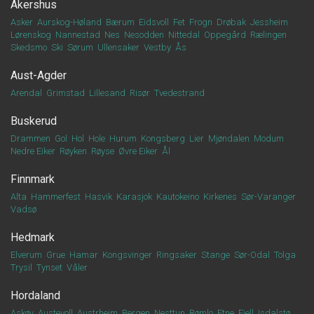
Akershus
Asker
Aurskog-Høland
Bærum
Eidsvoll
Fet
Frogn
Drøbak
Jessheim
Lørenskog
Nannestad
Nes
Nesodden
Nittedal
Oppegård
Rælingen
Skedsmo
Ski
Sørum
Ullensaker
Vestby
Ås
Aust-Agder
Arendal
Grimstad
Lillesand
Risør
Tvedestrand
Buskerud
Drammen
Gol
Hol
Hole
Hurum
Kongsberg
Lier
Mjøndalen
Modum
Nedre Eiker
Røyken
Røyse
Øvre Eiker
Ål
Finnmark
Alta
Hammerfest
Hasvik
Karasjok
Kautokeino
Kirkenes
Sør-Varanger
Vadsø
Hedmark
Elverum
Grue
Hamar
Kongsvinger
Ringsaker
Stange
Sør-Odal
Tolga
Trysil
Tynset
Våler
Hordaland
Askøy
Austevoll
Austrheim
Bergen
Nesttun
Bømlo
Etne
Fjell
Isdalstø