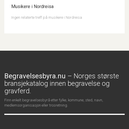
Musikere i Nordreisa
Ingen relaterte treff på musikere i Nordreisa
Begravelsesbyra.nu
– Norges største
bransjekatalog innen begravelse og
gravferd.
Finn enkelt begravelsesbyrå etter fylke, kommune, sted, navn,
medlemsorganisasjon eller trosretning.