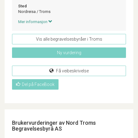
Sted
Nordreisa
/
Troms
Mer informasjon
Vis alle begravelsesbyråer i Troms
Ny vurdering
Få veibeskrivelse
Del på FaceBook
Brukervurderinger av Nord Troms
Begravelsesbyrå AS