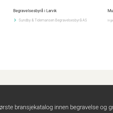
Begravelsesbyrå i Larvik
Mus
Sundby & Tidemansen Begravelsesbyrå AS
Inge
ørste bransjekatalog innen begravelse og g