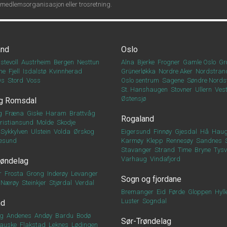
 medlemsorganisasjon eller trosretning.
and
Oslo
stevoll
Austrheim
Bergen
Nesttun
Alna
Bjerke
Frogner
Gamle Oslo
Gr
ne
Fjell
Isdalstø
Kvinnherad
Grünerløkka
Nordre Aker
Nordstran
Os
Stord
Voss
Oslo sentrum
Sagene
Søndre Nords
St. Hanshaugen
Stovner
Ullern
Vest
Østensjø
g Romsdal
g
Fræna
Giske
Haram
Brattvåg
Rogaland
ristiansund
Molde
Skodje
Sykkylven
Ulstein
Volda
Ørskog
Eigersund
Finnøy
Gjesdal
Hå
Haug
esund
Karmøy
Klepp
Rennesøy
Sandnes
Stavanger
Strand
Time
Bryne
Tys
Varhaug
Vindafjord
røndelag
r
Frosta
Grong
Inderøy
Levanger
Sogn og fjordane
Nærøy
Steinkjer
Stjørdal
Verdal
Bremanger
Eid
Førde
Gloppen
Hyll
Luster
Sogndal
nd
g
Andenes
Andøy
Bardu
Bodø
Sør-Trøndelag
auske
Flakstad
Leknes
Lødingen