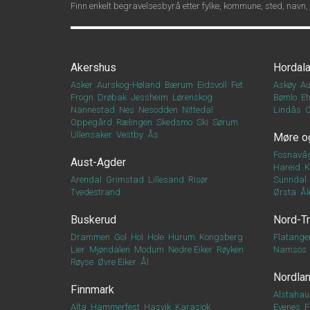
Finn enkelt begravelsesbyrå etter fylke, kommune, sted, navn,
Akershus
Hordal
Asker
Aurskog-Høland
Bærum
Eidsvoll
Fet
Askøy
Au
Frogn
Drøbak
Jessheim
Lørenskog
Bømlo
Et
Nannestad
Nes
Nesodden
Nittedal
Lindås
Oppegård
Rælingen
Skedsmo
Ski
Sørum
Ullensaker
Vestby
Ås
Møre o
Fosnavå
Aust-Agder
Hareid
K
Arendal
Grimstad
Lillesand
Risør
Sunndal
Tvedestrand
Ørsta
Ål
Buskerud
Nord-T
Drammen
Gol
Hol
Hole
Hurum
Kongsberg
Flatange
Lier
Mjøndalen
Modum
Nedre Eiker
Røyken
Namsos
Røyse
Øvre Eiker
Ål
Nordla
Finnmark
Alstahau
Alta
Hammerfest
Hasvik
Karasjok
Evenes
F