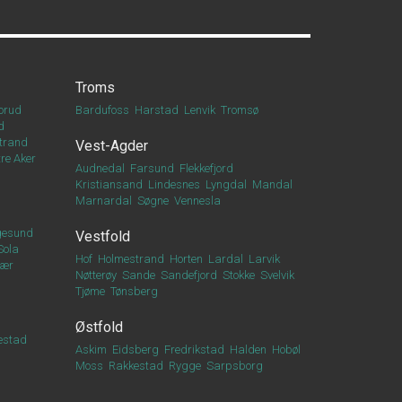
Troms
orud
Bardufoss
Harstad
Lenvik
Tromsø
d
trand
Vest-Agder
re Aker
Audnedal
Farsund
Flekkefjord
Kristiansand
Lindesnes
Lyngdal
Mandal
Marnardal
Søgne
Vennesla
esund
Vestfold
Sola
Hof
Holmestrand
Horten
Lardal
Larvik
vær
Nøtterøy
Sande
Sandefjord
Stokke
Svelvik
Tjøme
Tønsberg
Østfold
estad
Askim
Eidsberg
Fredrikstad
Halden
Hobøl
Moss
Rakkestad
Rygge
Sarpsborg