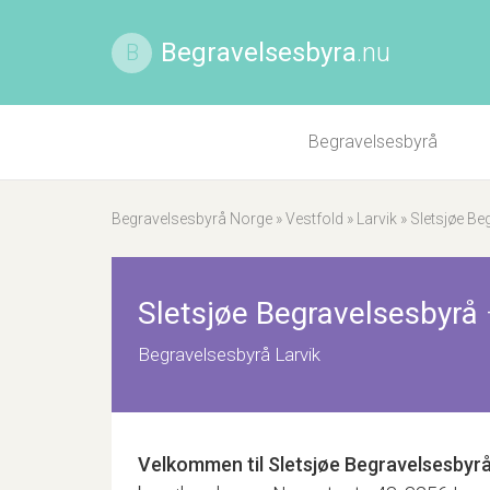
Begravelsesbyra
.nu
B
Begravelsesbyrå
Begravelsesbyrå Norge
»
Vestfold
»
Larvik
»
Sletsjøe Be
Sletsjøe Begravelsesbyrå
Begravelsesbyrå Larvik
Velkommen til
Sletsjøe Begravelsesbyr