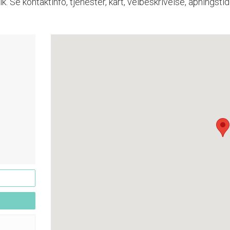
Se kontaktinfo, tjenester, kart, veibeskrivelse, åpningstid