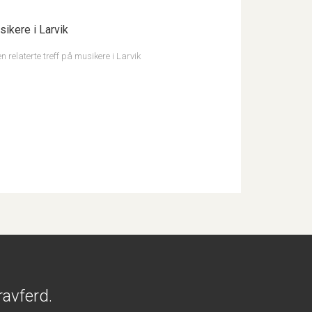
ikere i Larvik
n relaterte treff på musikere i Larvik
ravferd.