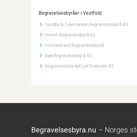
Begravelsesbyråer i Vestfold
Sundby & Tidemansen Begravelsesbyrå AS
Horten Begravelsebyrå AS
Holmestrand Begravelsesbyrå
Bøe Begravelsesbyrå AS
Begravelsesbyrået Leif Pedersen AS
Begravelsesbyra.nu
– Norges st