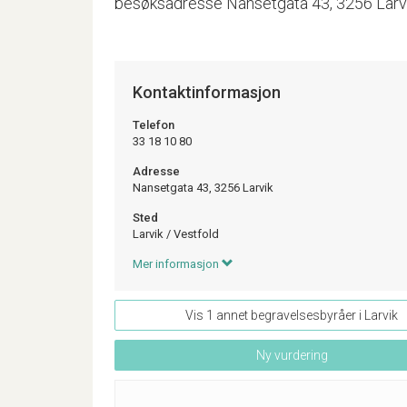
besøksadresse Nansetgata 43, 3256 Larvik. 
Kontaktinformasjon
Telefon
33 18 10 80
Adresse
Nansetgata 43, 3256 Larvik
Sted
Larvik
/
Vestfold
Mer informasjon
Vis 1 annet begravelsesbyråer i Larvik
Ny vurdering