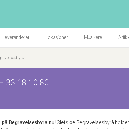
Leverandører
Lokasjoner
Musikere
Artikl
gravelsesbyrå
–
33 18 10 80
å
på Begravelsesbyra.nu!
Sletsjøe Begravelsesbyrå holder ti