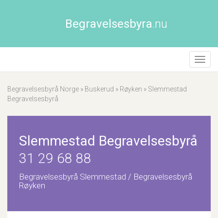
Begravelsesbyra
.nu
Åpne/
naviga
Begravelsesbyrå Norge
»
Buskerud
»
Røyken
»
Slemmestad
Begravelsesbyrå
Slemmestad Begravelsesbyrå
31 29 68 88
Begravelsesbyrå Slemmestad / Begravelsesbyrå
Røyken