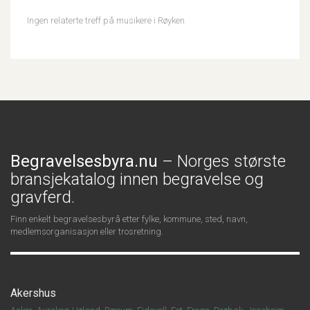
Ingen relaterte treff på musikere i Røyken
Begravelsesbyra.nu
– Norges største
bransjekatalog innen begravelse og
gravferd.
Finn enkelt begravelsesbyrå etter fylke, kommune, sted, navn,
medlemsorganisasjon eller trosretning.
Akershus