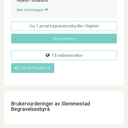
Røyken
/
Buskerud
Mer informasjon
Vis 1 annet begravelsesbyråer i Røyken
Ny vurdering
Få veibeskrivelse
Del på FaceBook
Brukervurderinger av Slemmestad
Begravelsesbyrå