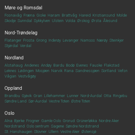
Møre og Romsdal
Fosnavåg
Fræna
Giske
Haram
Brattvåg
Hareid
Kristiansund
Molde
Skodje
Sunndal
Sykkylven
Ulstein
Volda
Ørskog
Ørsta
Ålesund
Nord-Trøndelag
Flatanger
Frosta
Grong
Inderøy
Levanger
Namsos
Nærøy
Steinkjer
Stjørdal
Verdal
Nordland
Alstahaug
Andenes
Andøy
Bardu
Bodø
Evenes
Fauske
Flakstad
Leknes
Lødingen
Mosjøen
Narvik
Rana
Sandnessjøen
Sortland
Vefsn
Vågan
Vestvågøy
Oppland
Brandbu
Gjøvik
Gran
Lillehammer
Lunner
Nord-Aurdal
Otta
Ringebu
Søndre Land
Sør-Aurdal
Vestre Toten
Østre Toten
Oslo
Alna
Bjerke
Frogner
Gamle Oslo
Grorud
Grünerløkka
Nordre Aker
Nordstrand
Oslo sentrum
Sagene
Søndre Nordstrand
St. Hanshaugen
Stovner
Ullern
Vestre Aker
Østensjø