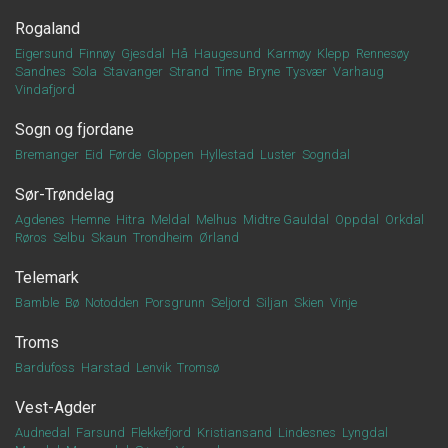
Rogaland
Eigersund
Finnøy
Gjesdal
Hå
Haugesund
Karmøy
Klepp
Rennesøy
Sandnes
Sola
Stavanger
Strand
Time
Bryne
Tysvær
Varhaug
Vindafjord
Sogn og fjordane
Bremanger
Eid
Førde
Gloppen
Hyllestad
Luster
Sogndal
Sør-Trøndelag
Agdenes
Hemne
Hitra
Meldal
Melhus
Midtre Gauldal
Oppdal
Orkdal
Røros
Selbu
Skaun
Trondheim
Ørland
Telemark
Bamble
Bø
Notodden
Porsgrunn
Seljord
Siljan
Skien
Vinje
Troms
Bardufoss
Harstad
Lenvik
Tromsø
Vest-Agder
Audnedal
Farsund
Flekkefjord
Kristiansand
Lindesnes
Lyngdal