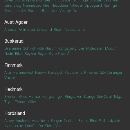
Asker
Aurskog-Høland
Bærum
Eidsvoll
Fet
Frogn
Drøbak
Jessheim
Lørenskog
Nannestad
Nes
Nesodden
Nittedal
Oppegård
Rælingen
Skedsmo
Ski
Sørum
Ullensaker
Vestby
Ås
Aust-Agder
Arendal
Grimstad
Lillesand
Risør
Tvedestrand
Buskerud
Drammen
Gol
Hol
Hole
Hurum
Kongsberg
Lier
Mjøndalen
Modum
Nedre Eiker
Røyken
Røyse
Øvre Eiker
Ål
Finnmark
Alta
Hammerfest
Hasvik
Karasjok
Kautokeino
Kirkenes
Sør-Varanger
Vadsø
Hedmark
Elverum
Grue
Hamar
Kongsvinger
Ringsaker
Stange
Sør-Odal
Tolga
Trysil
Tynset
Våler
Hordaland
Askøy
Austevoll
Austrheim
Bergen
Nesttun
Bømlo
Etne
Fjell
Isdalstø
Kvinnherad
Lindås
Os
Stord
Voss