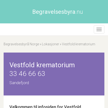
Begravelsesbyra
.nu
Åpne/
naviga
Begravelsesbyrå Norge
»
Lokasjoner
»
Vestfold krematorium
Vestfold krematorium
33 46 66 63
Sandefjord
Velkommen til infosiden for
Vestfold