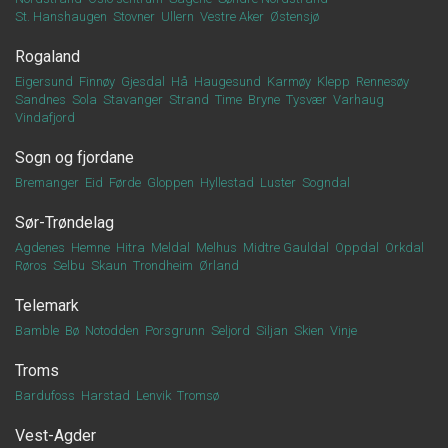
St. Hanshaugen
Stovner
Ullern
Vestre Aker
Østensjø
Rogaland
Eigersund
Finnøy
Gjesdal
Hå
Haugesund
Karmøy
Klepp
Rennesøy
Sandnes
Sola
Stavanger
Strand
Time
Bryne
Tysvær
Varhaug
Vindafjord
Sogn og fjordane
Bremanger
Eid
Førde
Gloppen
Hyllestad
Luster
Sogndal
Sør-Trøndelag
Agdenes
Hemne
Hitra
Meldal
Melhus
Midtre Gauldal
Oppdal
Orkdal
Røros
Selbu
Skaun
Trondheim
Ørland
Telemark
Bamble
Bø
Notodden
Porsgrunn
Seljord
Siljan
Skien
Vinje
Troms
Bardufoss
Harstad
Lenvik
Tromsø
Vest-Agder