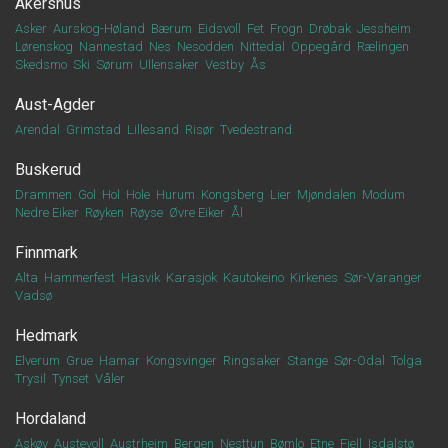
Akershus
Asker
Aurskog-Høland
Bærum
Eidsvoll
Fet
Frogn
Drøbak
Jessheim
Lørenskog
Nannestad
Nes
Nesodden
Nittedal
Oppegård
Rælingen
Skedsmo
Ski
Sørum
Ullensaker
Vestby
Ås
Aust-Agder
Arendal
Grimstad
Lillesand
Risør
Tvedestrand
Buskerud
Drammen
Gol
Hol
Hole
Hurum
Kongsberg
Lier
Mjøndalen
Modum
Nedre Eiker
Røyken
Røyse
Øvre Eiker
Ål
Finnmark
Alta
Hammerfest
Hasvik
Karasjok
Kautokeino
Kirkenes
Sør-Varanger
Vadsø
Hedmark
Elverum
Grue
Hamar
Kongsvinger
Ringsaker
Stange
Sør-Odal
Tolga
Trysil
Tynset
Våler
Hordaland
Askøy
Austevoll
Austrheim
Bergen
Nesttun
Bømlo
Etne
Fjell
Isdalstø