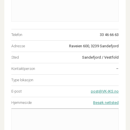
Telefon
33 46 66 63
Adresse
Raveien 600, 3239 Sandefjord
Sted
Sandefjord / Vestfold
Kontaktperson
–
Type lokasjon
E-post
post@VK-IKS.no
Hjemmeside
Besøk nettsted