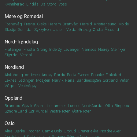
Kvinnherad
Lindås
Os
Stord
Voss
Møre og Romsdal
Fosnavåg
Fræna
Giske
Haram
Brattvåg
Hareid
Kristiansund
Molde
Skodje
Sunndal
Sykkylven
Ulstein
Volda
Ørskog
Ørsta
Ålesund
Nord-Trøndelag
Flatanger
Frosta
Grong
Inderøy
Levanger
Namsos
Nærøy
Steinkjer
Stjørdal
Verdal
Nordland
Alstahaug
Andenes
Andøy
Bardu
Bodø
Evenes
Fauske
Flakstad
Leknes
Lødingen
Mosjøen
Narvik
Rana
Sandnessjøen
Sortland
Vefsn
Vågan
Vestvågøy
Oppland
Brandbu
Gjøvik
Gran
Lillehammer
Lunner
Nord-Aurdal
Otta
Ringebu
Søndre Land
Sør-Aurdal
Vestre Toten
Østre Toten
Oslo
Alna
Bjerke
Frogner
Gamle Oslo
Grorud
Grünerløkka
Nordre Aker
Nordstrand
Oslo sentrum
Sagene
Søndre Nordstrand