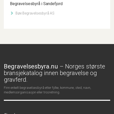
Begravelsesbyrå i Sandefjord
Bøe Begravelsesbyrå AS
Begravelsesbyra.nu
– Norges største
bransjekatalog innen begravelse og
gravferd.
Finn enkelt begravelsesbyrå etter fylke, kommune, sted, navn,
medlemsorganisasjon eller trosretning.